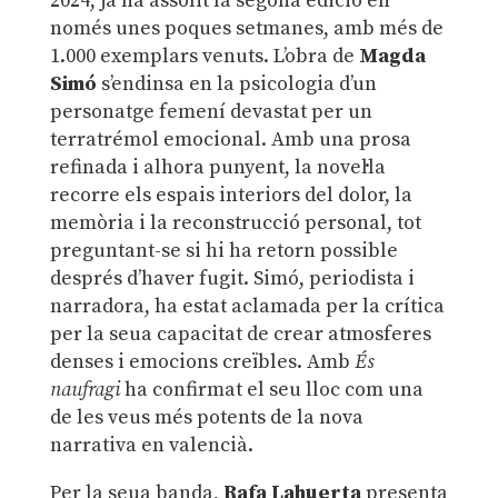
2024, ja ha assolit la segona edició en
només unes poques setmanes, amb més de
1.000 exemplars venuts. L’obra de
Magda
Simó
s’endinsa en la psicologia d’un
personatge femení devastat per un
terratrémol emocional. Amb una prosa
refinada i alhora punyent, la novel·la
recorre els espais interiors del dolor, la
memòria i la reconstrucció personal, tot
preguntant-se si hi ha retorn possible
després d’haver fugit. Simó, periodista i
narradora, ha estat aclamada per la crítica
per la seua capacitat de crear atmosferes
denses i emocions creïbles. Amb
És
naufragi
ha confirmat el seu lloc com una
de les veus més potents de la nova
narrativa en valencià.
Per la seua banda,
Rafa Lahuerta
presenta