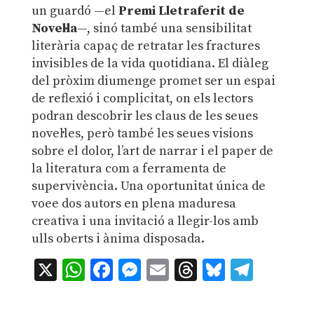
un guardó —el
Premi Lletraferit de
Novel·la
—, sinó també una sensibilitat
literària capaç de retratar les fractures
invisibles de la vida quotidiana. El diàleg
del pròxim diumenge promet ser un espai
de reflexió i complicitat, on els lectors
podran descobrir les claus de les seues
novel·les, però també les seues visions
sobre el dolor, l’art de narrar i el paper de
la literatura com a ferramenta de
supervivència. Una oportunitat única de
voee dos autors en plena maduresa
creativa i una invitació a llegir-los amb
ulls oberts i ànima disposada.
X
WhatsApp
Facebook
Messenger
Email
Threads
Bluesky
Teleg