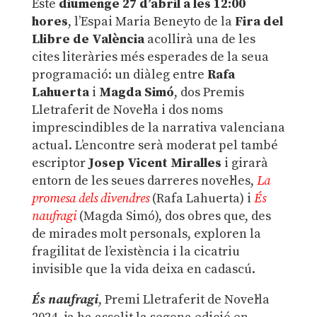
Este
diumenge 27 d’abril a les 12:00
hores
, l’Espai Maria Beneyto de la
Fira del
Llibre de València
acollirà una de les
cites literàries més esperades de la seua
programació: un diàleg entre
Rafa
Lahuerta
i
Magda Simó
, dos Premis
Lletraferit de Novel·la i dos noms
imprescindibles de la narrativa valenciana
actual. L’encontre serà moderat pel també
escriptor
Josep Vicent Miralles
i girarà
entorn de les seues darreres novel·les,
La
promesa dels divendres
(Rafa Lahuerta) i
És
naufragi
(Magda Simó), dos obres que, des
de mirades molt personals, exploren la
fragilitat de l’existència i la cicatriu
invisible que la vida deixa en cadascú.
És naufragi
, Premi Lletraferit de Novel·la