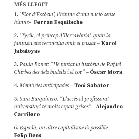
MÉS LLEGIT
1.
‘Flor d’Escòcia’, l’himne d’una nació sense
himne–
Ferran Esquilache
2.
‘Tyrik, el príncep d’Ilercavònia’, quan la
fantasia ens reconcilia amb el passat
–
Karol
Jabaloyas
3.
Paula Bonet: “He pintat la història de Rafael
Chirbes des dels budells i el cor” –
Óscar Mora
4.
Memòries anticipades
–
Toni Sabater
5.
Sara Barquinero: “L’accés al professorat
universitari té molts espais grisos”
–
Alejandro
Carrilero
6.
Espadà, un altre capitalisme és possible
–
Felip Bens