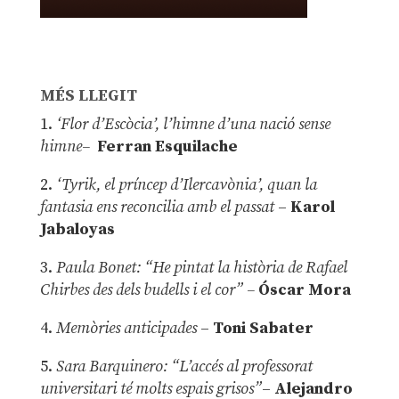
MÉS LLEGIT
1.
‘Flor d’Escòcia’, l’himne d’una nació sense
himne–
Ferran Esquilache
2.
‘Tyrik, el príncep d’Ilercavònia’, quan la
fantasia ens reconcilia amb el passat
–
Karol
Jabaloyas
3.
Paula Bonet: “He pintat la història de Rafael
Chirbes des dels budells i el cor” –
Óscar Mora
4.
Memòries anticipades
–
Toni Sabater
5.
Sara Barquinero: “L’accés al professorat
universitari té molts espais grisos”
–
Alejandro