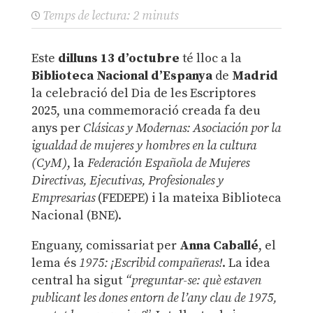
Temps de lectura:
2
minuts
Este
dilluns 13 d’octubre
té lloc a la
Biblioteca Nacional d’Espanya
de
Madrid
la celebració del Dia de les Escriptores
2025, una commemoració creada fa deu
anys per
Clásicas y Modernas: Asociación por la
igualdad de mujeres y hombres en la cultura
(CyM)
, la
Federación Española de Mujeres
Directivas, Ejecutivas, Profesionales y
Empresarias
(FEDEPE) i la mateixa Biblioteca
Nacional (BNE).
Enguany, comissariat per
Anna Caballé
, el
lema és
1975: ¡Escribid compañeras!
. La idea
central ha sigut
“preguntar-se: què estaven
publicant les dones entorn de l’any clau de 1975,