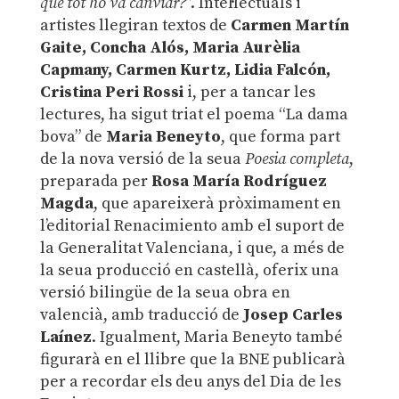
que tot ho va canviar?
”. Intel·lectuals i
artistes llegiran textos de
Carmen Martín
Gaite, Concha Alós, Maria Aurèlia
Capmany, Carmen Kurtz, Lidia Falcón,
Cristina Peri Rossi
i, per a tancar les
lectures, ha sigut triat el poema “La dama
bova” de
Maria Beneyto
, que forma part
de la nova versió de la seua
Poesia completa
,
preparada per
Rosa María Rodríguez
Magda
, que apareixerà pròximament en
l’editorial Renacimiento amb el suport de
la Generalitat Valenciana, i que, a més de
la seua producció en castellà, oferix una
versió bilingüe de la seua obra en
valencià, amb traducció de
Josep Carles
Laínez
. Igualment, Maria Beneyto també
figurarà en el llibre que la BNE publicarà
per a recordar els deu anys del Dia de les