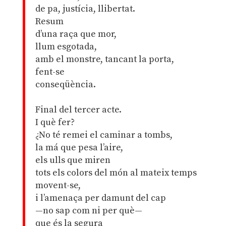
de pa, justícia, llibertat.
Resum
d’una raça que mor,
llum esgotada,
amb el monstre, tancant la porta,
fent-se
conseqüència.
Final del tercer acte.
I què fer?
¿No té remei el caminar a tombs,
la má que pesa l’aire,
els ulls que miren
tots els colors del món al mateix temps
movent-se,
i l’amenaça per damunt del cap
—no sap com ni per què—
que és la segura