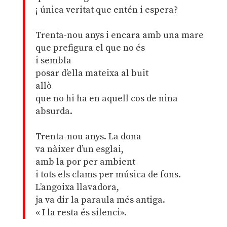
¡ única veritat que entén i espera?
Trenta-nou anys i encara amb una mare
que prefigura el que no és
i sembla
posar d’ella mateixa al buit
allò
que no hi ha en aquell cos de nina
absurda.
Trenta-nou anys. La dona
va nàixer d’un esglai,
amb la por per ambient
i tots els clams per música de fons.
L’angoixa llavadora,
ja va dir la paraula més antiga.
« I la resta és silenci».