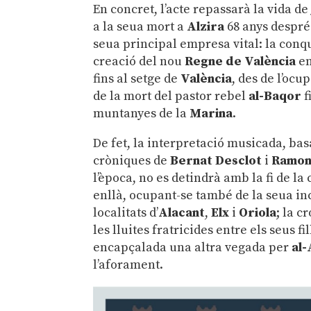
En concret, l’acte repassarà la vida d
a la seua mort a
Alzira
68 anys després
seua principal empresa vital: la conqu
creació del nou
Regne de València
en
fins al setge de
València
, des de l’ocu
de la mort del pastor rebel
al-Baqor
f
muntanyes de la
Marina
.
De fet, la interpretació musicada, bas
cròniques de
Bernat Desclot
i
Ramon
l’època, no es detindrà amb la fi de l
enllà, ocupant-se també de la seua in
localitats d’
Alacant
,
Elx
i
Oriola
; la c
les lluites fratricides entre els seus 
encapçalada una altra vegada per
al
l’aforament.