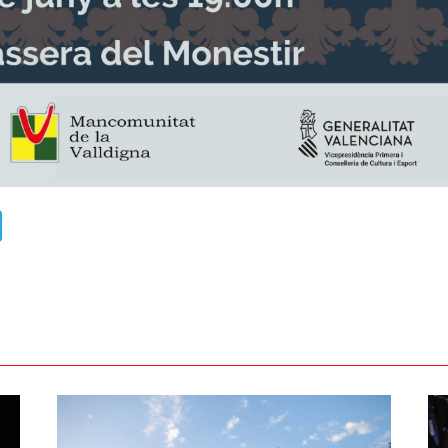
ads
uesky
Telegram