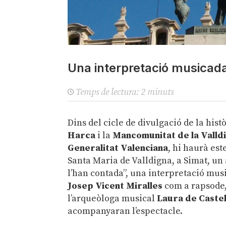
Una interpretació musicada 
Temps de lectura:
2
minuts
Dins del cicle de divulgació de la his
Harca
i la
Mancomunitat de la Valld
Generalitat Valenciana
, hi haurà est
Santa Maria de Valldigna, a Simat, un
l’han contada”, una interpretació music
Josep Vicent Miralles
com a rapsode,
l’arqueòloga musical
Laura de Castel
acompanyaran l’espectacle.