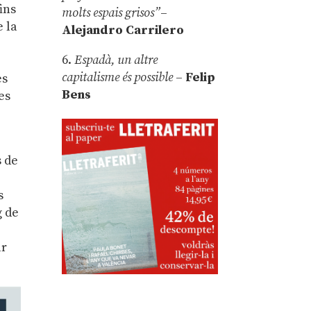
ins
molts espais grisos”
–
e la
Alejandro Carrilero
6.
Espadà, un altre
capitalisme és possible
–
Felip
es
Bens
es
s de
s
g de
ar