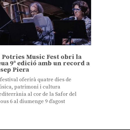
l Potries Music Fest obri la
eua 9ª edició amb un record a
osep Piera
 festival oferirà quatre dies de
sica, patrimoni i cultura
diterrània al cor de la Safor del
jous 6 al diumenge 9 d’agost