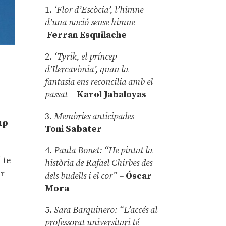
1.
‘Flor d’Escòcia’, l’himne
d’una nació sense himne–
Ferran Esquilache
2.
‘Tyrik, el príncep
d’Ilercavònia’, quan la
fantasia ens reconcilia amb el
passat
–
Karol Jabaloyas
3.
Memòries anticipades
–
up
Toni Sabater
4.
Paula Bonet: “He pintat la
 te
història de Rafael Chirbes des
or
dels budells i el cor” –
Óscar
Mora
5.
Sara Barquinero: “L’accés al
professorat universitari té