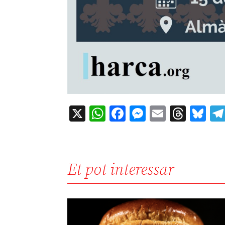
X
WhatsApp
Facebook
Messenger
Email
Thre
Bl
Et pot interessar