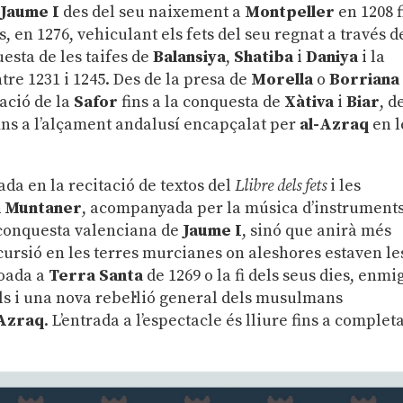
e
Jaume I
des del seu naixement a
Montpeller
en 1208 f
, en 1276, vehiculant els fets del seu regnat a través d
esta de les taifes de
Balansiya
,
Shatiba
i
Daniya
i la
tre 1231 i 1245. Des de la presa de
Morella
o
Borriana
pació de la
Safor
fins a la conquesta de
Xàtiva
i
Biar
, d
ins a l’alçament andalusí encapçalat per
al-Azraq
en l
ada en la recitació de textos del
Llibre dels fets
i les
 Muntaner
, acompanyada per la música d’instrument
a conquesta valenciana de
Jaume I
, sinó que anirà més
cursió en les terres murcianes on aleshores estaven le
roada a
Terra Santa
de 1269 o la fi dels seus dies, enmi
fills i una nova rebel·lió general dels musulmans
-Azraq
. L’entrada a l’espectacle és lliure fins a complet