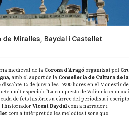
de Miralles, Baydal i Castellet
tòria medieval de la
Corona d’Aragó
organitzat pel
Gr
igna
, amb el suport de la
Conselleria de Cultura de la
e dissabte 15 de juny a les 19:00 hores en el Monestir de
 acte molt especial: “La conquesta de València com mai
ada de fets històrics a càrrec del periodista i escript
 l’historiador
Vicent Baydal
com a narrador i
let
com a intèrpret de les melodies i sons que