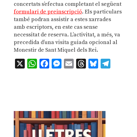
concertats s’efectua completant el següent
formulari de preinscripció
. Els particulars
també podran assistir a estes xarrades
amb escriptors, en este cas sense
necessitat de reserva. L’activitat, a més, va
precedida d’una visita guiada opcional al
Monestir de Sant Miquel dels Rei.
X
WhatsApp
Facebook
Messenger
Email
Threads
Bluesky
Teleg