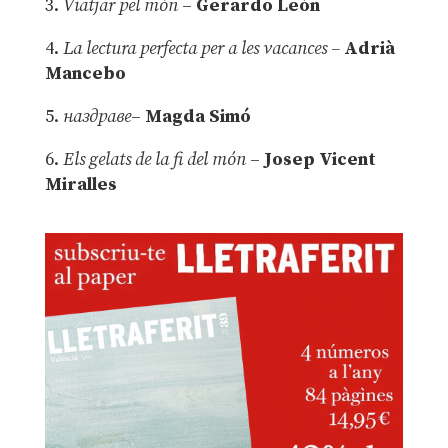
3.
Viatjar pel món
–
Gerardo León
4.
La lectura perfecta per a les vacances –
Adrià
Mancebo
5.
наздраве
–
Magda Simó
6.
Els gelats de la fi del món
–
Josep Vicent
Miralles