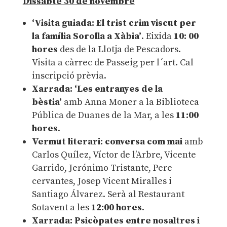
Dissabte 30 de novembre
‘Visita guiada: El trist crim viscut per
la família Sorolla a Xàbia’
. Eixida
10: 00
hores
des de la Llotja de Pescadors.
Visita a càrrec de Passeig per l´art. Cal
inscripció prèvia.
Xarrada: ‘Les entranyes de la
bèstia’
amb Anna Moner a la Biblioteca
Pública de Duanes de la Mar, a les
11:00
hores
.
Vermut literari: conversa com mai
amb
Carlos Quílez, Víctor de l’Arbre, Vicente
Garrido, Jerónimo Tristante, Pere
cervantes, Josep Vicent Miralles i
Santiago Álvarez. Serà al Restaurant
Sotavent a les
12:00 hores
.
Xarrada: Psicòpates entre nosaltres i