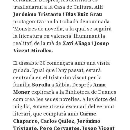
traslladaran a la Casa de Cultura. Allí
Jerónimo Tristante
i
Blas Ruiz Grau
protagonitzaran la trobada denominada
‘Monstres de novel·la’, a la qual se seguirà
la literatura en valencià ‘Il·luminant la
realitat’, de la mà de
Xavi Aliaga
i
Josep
Vicent Miralles
.
El dissabte 30 començarà amb una visita
guiada. Igual que l’any passat, estarà
centrada en el trist crim viscut per la
família
Sorolla
a Xàbia. Després
Anna
Moner
explicarà a la Biblioteca de Duanes
com crea les seues novel·les. A les dotze del
migdia, Sotavent serà escenari del vermut
literari, que comptarà amb
Carme
Chaparro
,
Carlos Quílez
,
Jerónimo
Tristante, Pere Cervantes, Josep Vicent