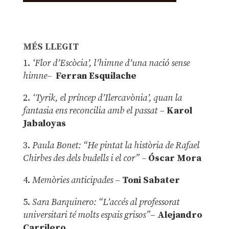
MÉS LLEGIT
1.
‘Flor d’Escòcia’, l’himne d’una nació sense
himne–
Ferran Esquilache
2.
‘Tyrik, el príncep d’Ilercavònia’, quan la
fantasia ens reconcilia amb el passat
–
Karol
Jabaloyas
3.
Paula Bonet: “He pintat la història de Rafael
Chirbes des dels budells i el cor” –
Óscar Mora
4.
Memòries anticipades
–
Toni Sabater
5.
Sara Barquinero: “L’accés al professorat
universitari té molts espais grisos”
–
Alejandro
Carrilero