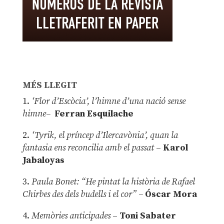
MÉS LLEGIT
1.
‘Flor d’Escòcia’, l’himne d’una nació sense
himne–
Ferran Esquilache
2.
‘Tyrik, el príncep d’Ilercavònia’, quan la
fantasia ens reconcilia amb el passat
–
Karol
Jabaloyas
3.
Paula Bonet: “He pintat la història de Rafael
Chirbes des dels budells i el cor” –
Óscar Mora
4.
Memòries anticipades
–
Toni Sabater