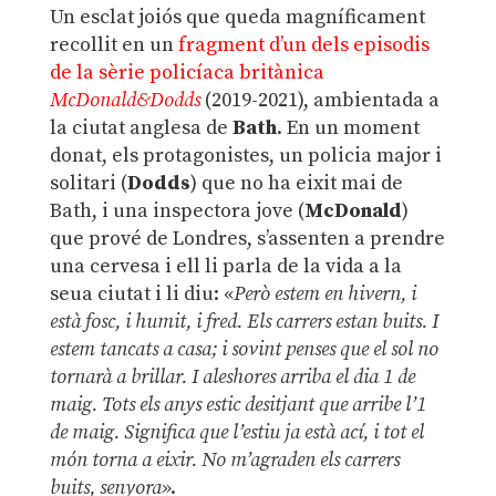
Un esclat joiós que queda magníficament
recollit en un
fragment d’un dels episodis
de la sèrie policíaca britànica
McDonald&Dodds
(2019-2021), ambientada a
la ciutat anglesa de
Bath
. En un moment
donat, els protagonistes, un policia major i
solitari (
Dodds
) que no ha eixit mai de
Bath, i una inspectora jove (
McDonald
)
que prové de Londres, s’assenten a prendre
una cervesa i ell li parla de la vida a la
seua ciutat i li diu: «
Però
estem en hivern, i
està fosc, i humit, i fred. Els carrers estan buits. I
estem tancats a casa; i sovint penses que el sol no
tornarà a brillar. I aleshores arriba el dia 1 de
maig. Tots els anys estic desitjant que arribe l’1
de maig. Significa que l’estiu ja està ací, i tot el
món torna a eixir. No m’agraden els carrers
buits, senyora
».