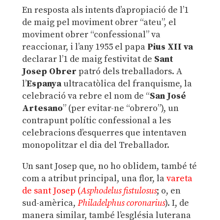
En resposta als intents d’apropiació de l’1
de maig pel moviment obrer “ateu”, el
moviment obrer “confessional” va
reaccionar, i l’any 1955 el papa
Pius XII va
declarar l’1 de maig festivitat de
Sant
Josep Obrer
patró dels treballadors. A
l’
Espanya
ultracatòlica del franquisme, la
celebració va rebre el nom de “
San José
Artesano
” (per evitar-ne “obrero”), un
contrapunt polític confessional a les
celebracions d’esquerres que intentaven
monopolitzar el dia del Treballador.
Un sant Josep que, no ho oblidem, també té
com a atribut principal, una flor, la
vareta
de sant Josep (
Asphodelus fistulosus
; o, en
sud-amèrica,
Philadelphus coronarius
). I, de
manera similar, també l’església luterana