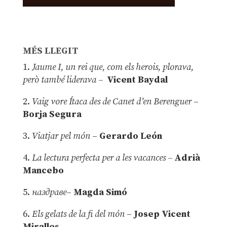
MÉS LLEGIT
1.
Jaume I, un rei que, com els herois, plorava,
però també liderava –
Vicent Baydal
2.
Vaig vore Ítaca des de Canet d’en Berenguer
–
Borja Segura
3.
Viatjar pel món
–
Gerardo León
4.
La lectura perfecta per a les vacances –
Adrià
Mancebo
5.
наздраве
–
Magda Simó
6.
Els gelats de la fi del món
–
Josep Vicent
Miralles