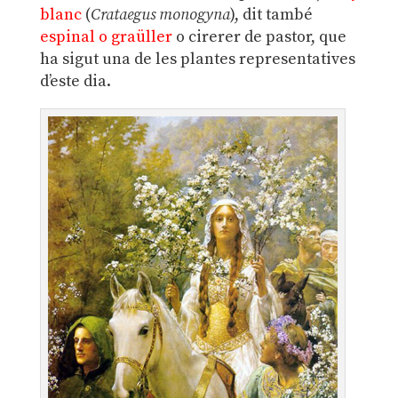
blanc
(
Crataegus monogyna
), dit també
espinal o graüller
o cirerer de pastor, que
ha sigut una de les plantes representatives
d’este dia.