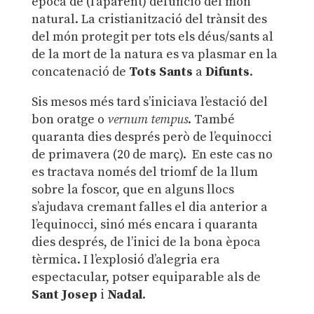
època de (l’aparent) defunció del món
natural. La cristianització del trànsit des
del món protegit per tots els déus/sants al
de la mort de la natura es va plasmar en la
concatenació de
Tots Sants
a
Difunts
.
Sis mesos més tard s’iniciava l’estació del
bon oratge o
vernum tempus
. També
quaranta dies després però de l’equinocci
de primavera (20 de març). En este cas no
es tractava només del triomf de la llum
sobre la foscor, que en alguns llocs
s’ajudava cremant falles el dia anterior a
l’equinocci, sinó més encara i quaranta
dies després, de l’inici de la bona època
tèrmica. I l’explosió d’alegria era
espectacular, potser equiparable als de
Sant Josep
i
Nadal
.