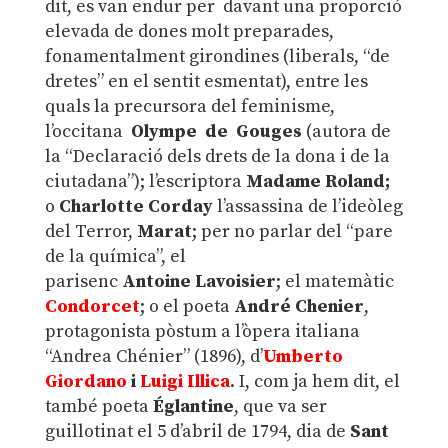
dit, es van endur per davant una proporció
elevada de dones molt preparades,
fonamentalment girondines (liberals, “de
dretes” en el sentit esmentat), entre les
quals la precursora del feminisme,
l’occitana
Olympe de Gouges
(autora de
la “Declaració dels drets de la dona i de la
ciutadana”); l’escriptora
Madame Roland;
o
Charlotte Corday
l’assassina de l’ideòleg
del Terror,
Marat
; per no parlar del “pare
de la química”, el
parisenc
Antoine
Lavoisier
; el matemàtic
Condorcet
; o el poeta
André Chenier
,
protagonista pòstum a l’òpera italiana
“Andrea Chénier” (1896), d’
Umberto
Giordano
i
Luigi Illica
. I, com ja hem dit, el
també poeta
Églantine
, que va ser
guillotinat el 5 d’abril de 1794, dia de
Sant