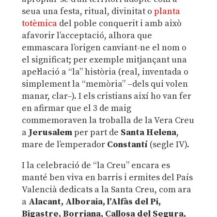
seua una festa, ritual, divinitat o
planta
totèmica
del poble conquerit i amb això
afavorir l’acceptació, alhora que
emmascara l’origen canviant-ne el nom o
el significat; per exemple mitjançant una
apel·lació a “la” història (real, inventada o
simplement la “memòria” –dels qui volen
manar, clar–). I els cristians així ho van fer
en afirmar que el 3 de maig
commemoraven la troballa de la Vera Creu
a
Jerusalem
per part de
Santa Helena
,
mare de l’emperador
Constantí
(segle IV).
I la celebració de “la Creu” encara es
manté ben viva en barris i ermites del País
Valencià dedicats a la Santa Creu, com ara
a
Alacant, Alboraia, l’Alfàs del Pi,
Bigastre, Borriana, Callosa del Segura,