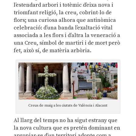
l’estendard arbori i totèmic d’eixa nova i
triomfant religió, la creu, cobrint-lo de
flors; una curiosa alhora que antinòmica
celebració: d’una banda l’exaltació vital
associada a les flors i d’altra la veneració a
una Creu, símbol de martiri i de mort però
fet, això sí, de matèria arbòria.
Creus de maig a les ciutats de València i Alacant
Al llarg del temps no ha sigut estrany que
la nova cultura que es pretén dominant en
apropiar-se d’un territori adopte com a