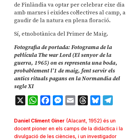
de Finlàndia va optar per celebrar eixe dia
amb marxes i eixides col·lectives al camp, a
gaudir de la natura en plena floració.
Sí, etnobotànica del Primer de Maig.
Fotografia de portada: Fotograma de la
pel·lícula The war Lord (El senyor de la
guerra, 1965) on es representa una boda,
probablement l’1 de maig, fent servir els
antics rituals pagans en la Normandia del
segle XI
X
WhatsApp
Facebook
Messenger
Email
Threads
Bluesky
Teleg
Daniel Climent Giner
(Alacant, 1952) és un
docent pioner en els camps de la didàctica i la
divulgació de les ciències, i un investigador