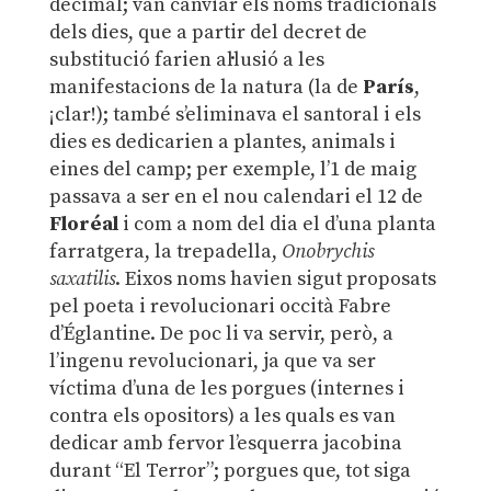
decimal; van canviar els noms tradicionals
dels dies, que a partir del decret de
substitució farien al·lusió a les
manifestacions de la natura (la de
París
,
¡clar!); també s’eliminava el santoral i els
dies es dedicarien a plantes, animals i
eines del camp; per exemple, l’1 de maig
passava a ser en el nou calendari el 12 de
Floréal
i com a nom del dia el d’una planta
farratgera, la trepadella,
Onobrychis
saxatilis
. Eixos noms havien sigut proposats
pel poeta i revolucionari occità Fabre
d’Églantine. De poc li va servir, però, a
l’ingenu revolucionari, ja que va ser
víctima d’una de les porgues (internes i
contra els opositors) a les quals es van
dedicar amb fervor l’esquerra jacobina
durant “El Terror”; porgues que, tot siga