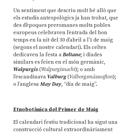
Un sentiment que descriu molt bé allò que
els estudis antropològics ja han trobat, que
des d’èpoques preromanes molts pobles
europeus celebraven l’entrada del bon
temps en la nit del 30 d’abril a l’1 de maig
(segons el nostre calendari). Els celtes
dedicaven la festa a
Beltane
; i diades
similars es feien en el món germànic,
Walpurgis
(
Walpurgisnacht
); o amb
l’escandinava
Valburg
(
Valborgsmässoafton
);
o l’anglesa
May Day
, “dia de maig”.
Etnobotànica del Primer de Maig
El calendari festiu tradicional ha sigut una
construcció cultural extraordinàriament