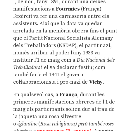
I, de nou, l’any 1891, durant una d’eixes
manifestacions a
Fourmies
(França)
l’exèrcit va fer una carnisseria entre els
assistents. Així que la data va quedar
arrelada en la memòria obrera fins el punt
que el Partit Nacional Socialista Alemany
dels Treballadors (NSDAP), el partit nazi,
només arribar al poder l’any 1933 va
instituir l’1 de maig com a
Dia Nacional dels
Treballadors
i el va declarar festiu; com
també faria el 1941 el govern
col·laboracionista i pro-nazi de
Vichy
.
En qualsevol cas, a
França
, durant les
primeres manifestacions obreres de l’1 de
maig els participants solien dur al trau de
la jaqueta una rosa silvestre
o
églantine
(
Rosa rubiginosa) però també roses