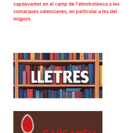
capdavanter en el camp de l'etnobotànica a les
comarques valencianes, en particular a les del
migjorn.