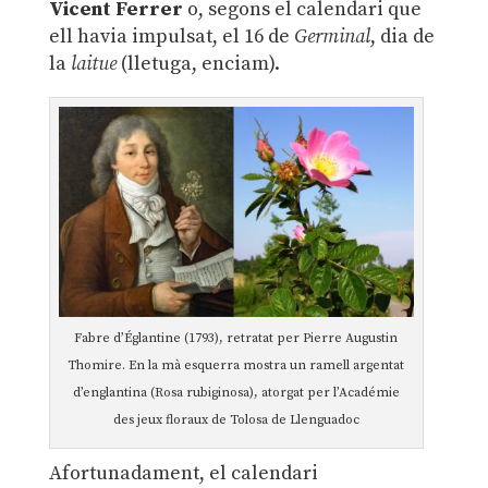
Vicent Ferrer
o, segons el calendari que
ell havia impulsat, el 16 de
Germinal
, dia de
la
laitue
(lletuga, enciam).
Fabre d’Églantine (1793), retratat per Pierre Augustin
Thomire. En la mà esquerra mostra un ramell argentat
d’englantina (Rosa rubiginosa), atorgat per l’Académie
des jeux floraux de Tolosa de Llenguadoc
Afortunadament, el calendari