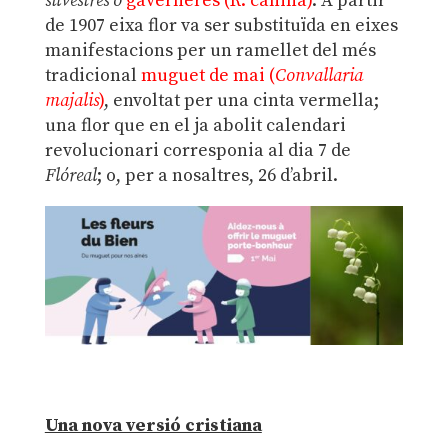
silvestres o
gaverneres (R. canina)
. A partir
de 1907 eixa flor va ser substituïda en eixes
manifestacions per un ramellet del més
tradicional
muguet de mai (
Convallaria
majalis
)
, envoltat per una cinta vermella;
una flor que en el ja abolit calendari
revolucionari corresponia al dia 7 de
Flóreal
; o, per a nosaltres, 26 d’abril.
Una nova versió cristiana