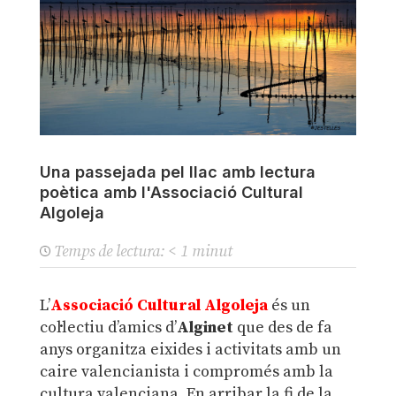
Una passejada pel llac amb lectura
poètica amb l'Associació Cultural
Algoleja
Temps de lectura:
< 1
minut
L’
Associació Cultural Algoleja
és un
col·lectiu d’amics d’
Alginet
que des de fa
anys organitza eixides i activitats amb un
caire valencianista i compromés amb la
cultura valenciana. En arribar la fi de la