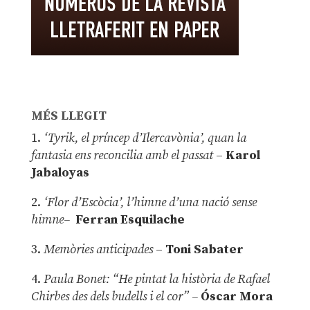
MÉS LLEGIT
1.
‘Tyrik, el príncep d’Ilercavònia’, quan la
fantasia ens reconcilia amb el passat
–
Karol
Jabaloyas
2.
‘Flor d’Escòcia’, l’himne d’una nació sense
himne–
Ferran Esquilache
3.
Memòries anticipades
–
Toni Sabater
4.
Paula Bonet: “He pintat la història de Rafael
Chirbes des dels budells i el cor” –
Óscar Mora