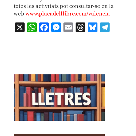
totes les activitats pot consultar-se en la
web
www.placadelllibre.com/valencia
X
WhatsApp
Facebook
Messenger
Email
Threads
Bluesky
Teleg