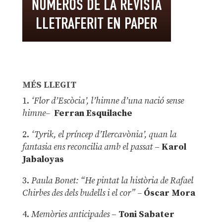
MÉS LLEGIT
1.
‘Flor d’Escòcia’, l’himne d’una nació sense
himne–
Ferran Esquilache
2.
‘Tyrik, el príncep d’Ilercavònia’, quan la
fantasia ens reconcilia amb el passat
–
Karol
Jabaloyas
3.
Paula Bonet: “He pintat la història de Rafael
Chirbes des dels budells i el cor” –
Óscar Mora
4.
Memòries anticipades
–
Toni Sabater