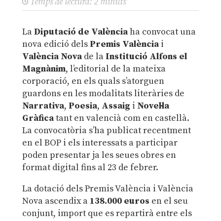
Temps de lectura:
2
minuts
La
Diputació de València
ha convocat una
nova edició dels
Premis València
i
València Nova
de la
Institució Alfons el
Magnànim
, l’editorial de la mateixa
corporació, en els quals s’atorguen
guardons en les modalitats literàries de
Narrativa
,
Poesia
,
Assaig
i
Novel·la
Gràfica
tant en valencià com en castellà.
La convocatòria s’ha publicat recentment
en el BOP i els interessats a participar
poden presentar ja les seues obres en
format digital fins al 23 de febrer.
La dotació dels Premis València i València
Nova ascendix a
138.000 euros
en el seu
conjunt, import que es repartirà entre els