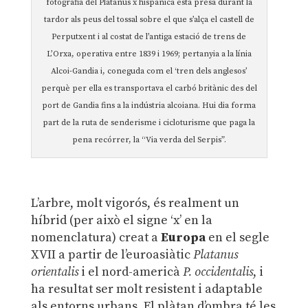
fotografia del Platanus x hispanica està presa durant la
tardor als peus del tossal sobre el que s’alça el castell de
Perputxent i al costat de l’antiga estació de trens de
L’Orxa, operativa entre 1839 i 1969; pertanyia a la línia
Alcoi-Gandia i, coneguda com el ‘tren dels anglesos’
perquè per ella es transportava el carbó britànic des del
port de Gandia fins a la indústria alcoiana. Hui dia forma
part de la ruta de senderisme i cicloturisme que paga la
pena recórrer, la “Via verda del Serpis”.
L’arbre, molt vigorós, és realment un
híbrid (per això el signe ‘x’ en la
nomenclatura) creat a
Europa
en el segle
XVII a partir de l’euroasiàtic
Platanus
orientalis
i el nord-americà
P. occidentalis
, i
ha resultat ser molt resistent i adaptable
als entorns urbans. El plàtan d’ombra té les