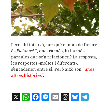
Però, dit tot això, per què el nom de l’arbre
és
Platanus
? I, encara més, hi ha més
paraules que se’n relacionen? La resposta,
les respostes -moltes i diferents-,
s’encadenen entre si. Però això són “
unes
altres històries
”.
X
WhatsApp
Facebook
Messenger
Email
Threads
Bluesky
Teleg