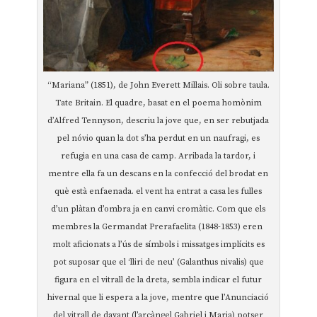
“Mariana” (1851), de John Everett Millais. Oli sobre taula.
Tate Britain. El quadre, basat en el poema homònim
d’Alfred Tennyson, descriu la jove que, en ser rebutjada
pel nóvio quan la dot s’ha perdut en un naufragi, es
refugia en una casa de camp. Arribada la tardor, i
mentre ella fa un descans en la confecció del brodat en
què està enfaenada. el vent ha entrat a casa les fulles
d’un plàtan d’ombra ja en canvi cromàtic. Com que els
membres la Germandat Prerafaelita (1848-1853) eren
molt aficionats a l’ús de símbols i missatges implícits es
pot suposar que el ‘lliri de neu’ (Galanthus nivalis) que
figura en el vitrall de la dreta, sembla indicar el futur
hivernal que li espera a la jove, mentre que l’Anunciació
del vitrall de davant (l’arcàngel Gabriel i Maria) potser