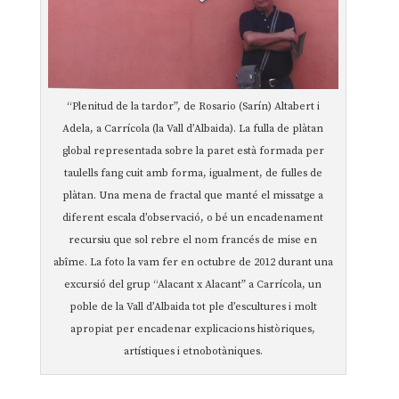
“Plenitud de la tardor”, de Rosario (Sarín) Altabert i
Adela, a Carrícola (la Vall d’Albaida). La fulla de plàtan
global representada sobre la paret està formada per
taulells fang cuit amb forma, igualment, de fulles de
plàtan. Una mena de fractal que manté el missatge a
diferent escala d’observació, o bé un encadenament
recursiu que sol rebre el nom francés de mise en
abîme. La foto la vam fer en octubre de 2012 durant una
excursió del grup “Alacant x Alacant” a Carrícola, un
poble de la Vall d’Albaida tot ple d’escultures i molt
apropiat per encadenar explicacions històriques,
artístiques i etnobotàniques.