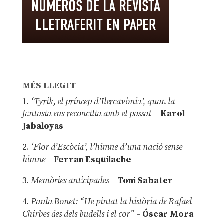
MÉS LLEGIT
1.
‘Tyrik, el príncep d’Ilercavònia’, quan la
fantasia ens reconcilia amb el passat
–
Karol
Jabaloyas
2.
‘Flor d’Escòcia’, l’himne d’una nació sense
himne–
Ferran Esquilache
3.
Memòries anticipades
–
Toni Sabater
4.
Paula Bonet: “He pintat la història de Rafael
Chirbes des dels budells i el cor” –
Óscar Mora