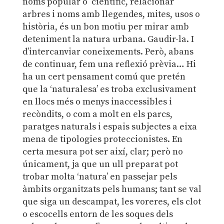
noms popular o científic, relacionar
arbres i noms amb llegendes, mites, usos o
història, és un bon motiu per mirar amb
deteniment la natura urbana. Gaudir-la. I
d’intercanviar coneixements. Però, abans
de continuar, fem una reflexió prèvia… Hi
ha un cert pensament comú que pretén
que la ‘naturalesa’ es troba exclusivament
en llocs més o menys inaccessibles i
recòndits, o com a molt en els parcs,
paratges naturals i espais subjectes a eixa
mena de tipologies proteccionistes. En
certa mesura pot ser així, clar; però no
únicament, ja que un ull preparat pot
trobar molta ‘natura’ en passejar pels
àmbits organitzats pels humans; tant se val
que siga un descampat, les voreres, els clot
o escocells entorn de les soques dels