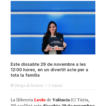
Este dissabte 29 de novembre a les
12:00 hores, en un divertit acte per a
tota la família
Temps de lectura:
< 1
minut
La llibreria
Leolo
de
València
(C/ Túria,
50) acollirà este
dissabte 29 de novembre