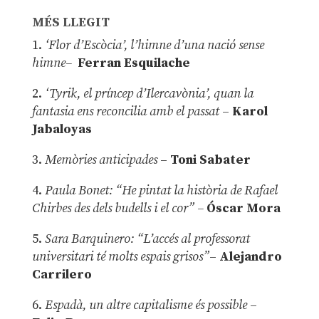
MÉS LLEGIT
1.
‘Flor d’Escòcia’, l’himne d’una nació sense
himne–
Ferran Esquilache
2.
‘Tyrik, el príncep d’Ilercavònia’, quan la
fantasia ens reconcilia amb el passat
–
Karol
Jabaloyas
3.
Memòries anticipades
–
Toni Sabater
4.
Paula Bonet: “He pintat la història de Rafael
Chirbes des dels budells i el cor” –
Óscar Mora
5.
Sara Barquinero: “L’accés al professorat
universitari té molts espais grisos”
–
Alejandro
Carrilero
6.
Espadà, un altre capitalisme és possible
–