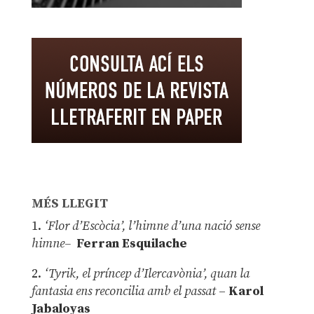
MÉS LLEGIT
1.
‘Flor d’Escòcia’, l’himne d’una nació sense
himne–
Ferran Esquilache
2.
‘Tyrik, el príncep d’Ilercavònia’, quan la
fantasia ens reconcilia amb el passat
–
Karol
Jabaloyas