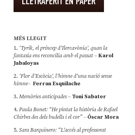
MÉS LLEGIT
1.
‘Tyrik, el príncep d’Ilercavònia’, quan la
fantasia ens reconcilia amb el passat
–
Karol
Jabaloyas
2.
‘Flor d’Escòcia’, l’himne d’una nació sense
himne–
Ferran Esquilache
3.
Memòries anticipades
–
Toni Sabater
4.
Paula Bonet: “He pintat la història de Rafael
Chirbes des dels budells i el cor” –
Óscar Mora
5.
Sara Barquinero: “L’accés al professorat