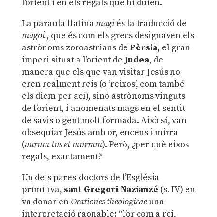
l’orient i en els regals que hi duien.
La paraula llatina
magi
és la traducció de
magoi
, que és com els grecs designaven els
astrònoms zoroastrians de
Pèrsia
, el gran
imperi situat a l’orient de
Judea
, de
manera que els que van visitar Jesús no
eren realment reis (o ‘reixos’, com també
els diem per ací), sinó astrònoms vinguts
de l’orient, i anomenats mags en el sentit
de savis o gent molt formada. Això sí, van
obsequiar Jesús amb or, encens i mirra
(
aurum tus et murram
). Però, ¿per què eixos
regals, exactament?
Un dels pares-doctors de l’Església
primitiva,
sant Gregori Nazianzé
(s. IV) en
va donar en
Orationes theologicae
una
interpretació raonable: “l’or com a rei,