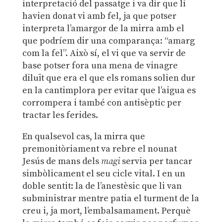
interpretació del passatge i va dir que li
havien donat vi amb fel, ja que potser
interpreta l’amargor de la mirra amb el
que podríem dir una comparança: “amarg
com la fel”. Això sí, el vi que va servir de
base potser fora una mena de vinagre
diluït que era el que els romans solien dur
en la cantimplora per evitar que l’aigua es
corrompera i també con antisèptic per
tractar les ferides.
En qualsevol cas, la mirra que
premonitòriament va rebre el nounat
Jesús de mans dels
magi
servia per tancar
simbòlicament el seu cicle vital. I en un
doble sentit: la de l’anestèsic que li van
subministrar mentre patia el turment de la
creu i, ja mort, l’embalsamament. Perquè