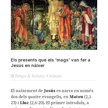
Els presents que els 'mags' van fer a
Jesús en nàixer
Temps de lectura:
4
minuts
El naixement de
Jesús
es narra en només
dos dels quatre evangelis, en
Mateu
(2,1-
25) i
Lluc
(2,6-20). El primer introduïx, a