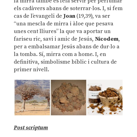
la mirra també es feia servir per perfumar
els cadàvers abans de soterrar-los. I, si fem
cas de l’evangeli de
Joan
(19,39), va ser
“una mescla de mirra i àloe que pesava
unes cent lliures” la que va aportar un
fariseu ric, savi i amic de Jesús,
Nicodem
,
per a embalsamar Jesús abans de dur-lo a
la tomba. Sí, mirra com a home. I, en
definitiva, simbolisme bíblic i cultura de
primer nivell.
Post scriptum