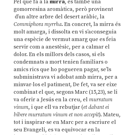
Pel que fa a la
mirra
, és també una
gomorresina aromàtica, però provinent
d’un altre arbre del desert aràbic, la
Commiphora myrrha
. En concret, la mirra és
molt amarga, i dissolta en vi s’aconseguia
una espècie de vermut amarg que es feia
servir com a anestèsic, per a calmar el
dolor. En els millors dels casos, si els
condemnats a mort tenien familiars o
amics rics que ho pogueren pagar, se’ls
subministrava vi adobat amb mirra, per a
minvar-los el patiment, De fet, va ser eixe
combinat el que, segons Marc (15,23), se li
va oferir a Jesús en la creu, el
murratum
vinum
, i que ell va rebutjar (
et dabant ei
bibere murratum vinum et non accepit
). Mateu,
tot i inspirar-se en Marc per a escriure el
seu Evangeli, es va equivocar en la