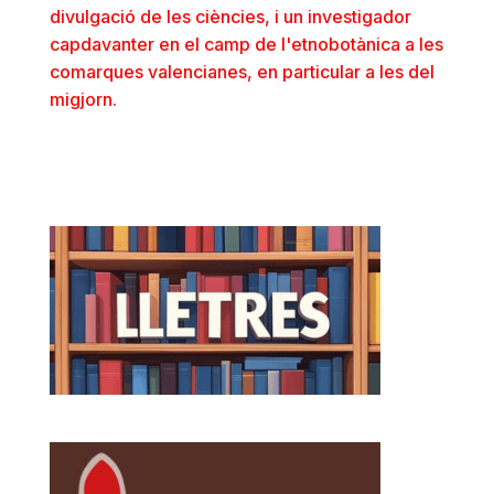
divulgació de les ciències, i un investigador
capdavanter en el camp de l'etnobotànica a les
comarques valencianes, en particular a les del
migjorn.