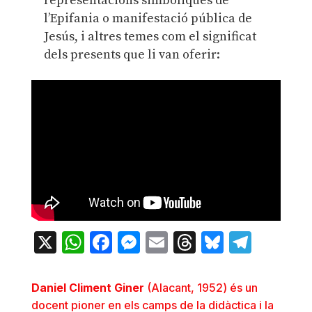
representacions simbòliques de
l’Epifania o manifestació pública de
Jesús, i altres temes com el significat
dels presents que li van oferir:
X
WhatsApp
Facebook
Messenger
Email
Threads
Bluesky
Teleg
Daniel Climent Giner
(Alacant, 1952) és un
docent pioner en els camps de la didàctica i la