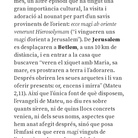
més, un altre episodi que ha tingut una
gran importància cultural, la visita i
adoració al nounat per part d’un savis
provinents de l’orient:
ecce magi ab oriente
venerunt Hierosolymam
(“i vingueren uns
magi
d’orient a Jerusalem”). De
Jerusalem
es desplaçaren a
Betlem
, a uns 10 km de
distància, i en entrar a la casa que
buscaven “veren el xiquet amb Maria, sa
mare, es prostraren a terra i l’adoraren.
Després obriren les seues arquetes i li van
oferir presents: or, encens i mirra” (Mateu
2,11). Així que l’única font de què disposem,
l’evangeli de Mateu, no diu res sobre
quants n’eren, ni de quins llocs concrets
venien, ni dels seus noms, aspectes que
hem anat afegit després, sinó que posa
l’èmfasi en que eren
magi
vinguts de