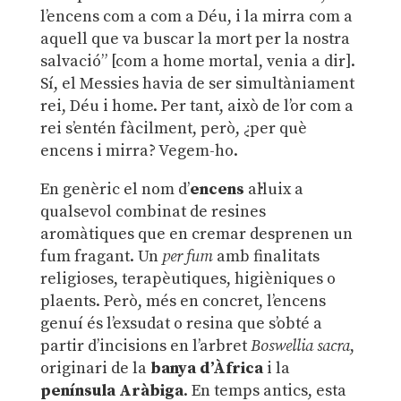
l’encens com a com a Déu, i la mirra com a
aquell que va buscar la mort per la nostra
salvació” [com a home mortal, venia a dir].
Sí, el Messies havia de ser simultàniament
rei, Déu i home. Per tant, això de l’or com a
rei s’entén fàcilment, però, ¿per què
encens i mirra? Vegem-ho.
En genèric el nom d’
encens
al·luix a
qualsevol combinat de resines
aromàtiques que en cremar desprenen un
fum fragant. Un
per fum
amb finalitats
religioses, terapèutiques, higièniques o
plaents. Però, més en concret, l’encens
genuí és l’exsudat o resina que s’obté a
partir d’incisions en l’arbret
Boswellia sacra
,
originari de la
banya d’Àfrica
i la
península Aràbiga
. En temps antics, esta