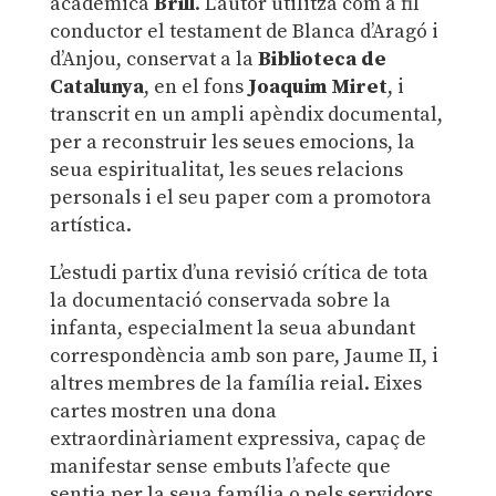
acadèmica
Brill
. L’autor utilitza com a fil
conductor el testament de Blanca d’Aragó i
d’Anjou, conservat a la
Biblioteca de
Catalunya
, en el fons
Joaquim Miret
, i
transcrit en un ampli apèndix documental,
per a reconstruir les seues emocions, la
seua espiritualitat, les seues relacions
personals i el seu paper com a promotora
artística.
L’estudi partix d’una revisió crítica de tota
la documentació conservada sobre la
infanta, especialment la seua abundant
correspondència amb son pare, Jaume II, i
altres membres de la família reial. Eixes
cartes mostren una dona
extraordinàriament expressiva, capaç de
manifestar sense embuts l’afecte que
sentia per la seua família o pels servidors