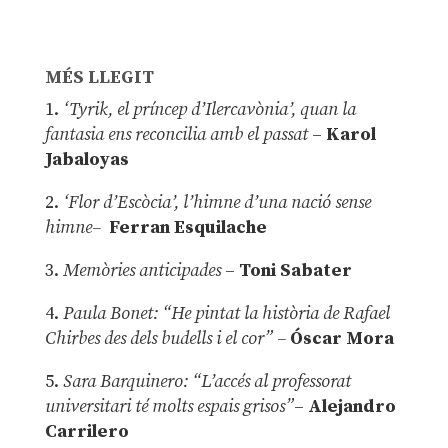
MÉS LLEGIT
1.
‘Tyrik, el príncep d’Ilercavònia’, quan la
fantasia ens reconcilia amb el passat
–
Karol
Jabaloyas
2.
‘Flor d’Escòcia’, l’himne d’una nació sense
himne–
Ferran Esquilache
3.
Memòries anticipades
–
Toni Sabater
4.
Paula Bonet: “He pintat la història de Rafael
Chirbes des dels budells i el cor” –
Óscar Mora
5.
Sara Barquinero: “L’accés al professorat
universitari té molts espais grisos”
–
Alejandro
Carrilero