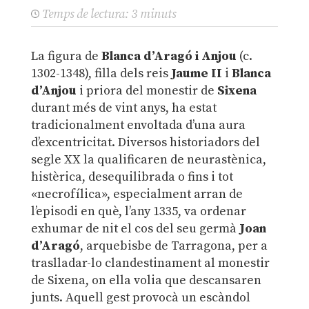
Temps de lectura:
3
minuts
La figura de
Blanca d’Aragó i Anjou
(c.
1302-1348), filla dels reis
Jaume II
i
Blanca
d’Anjou
i priora del monestir de
Sixena
durant més de vint anys, ha estat
tradicionalment envoltada d’una aura
d’excentricitat. Diversos historiadors del
segle XX la qualificaren de neurastènica,
histèrica, desequilibrada o fins i tot
«necrofílica», especialment arran de
l’episodi en què, l’any 1335, va ordenar
exhumar de nit el cos del seu germà
Joan
d’Aragó
, arquebisbe de Tarragona, per a
traslladar-lo clandestinament al monestir
de Sixena, on ella volia que descansaren
junts. Aquell gest provocà un escàndol