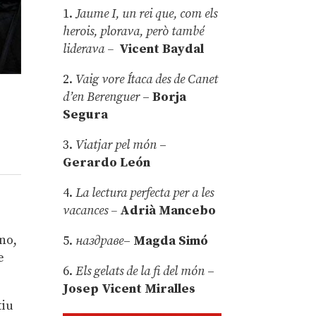
1.
Jaume I, un rei que, com els
herois, plorava, però també
liderava –
Vicent Baydal
2.
Vaig vore Ítaca des de Canet
d’en Berenguer
–
Borja
Segura
3.
Viatjar pel món
–
Gerardo León
4.
La lectura perfecta per a les
vacances –
Adrià Mancebo
ano,
5.
наздраве
–
Magda Simó
e
6.
Els gelats de la fi del món
–
Josep Vicent Miralles
tiu