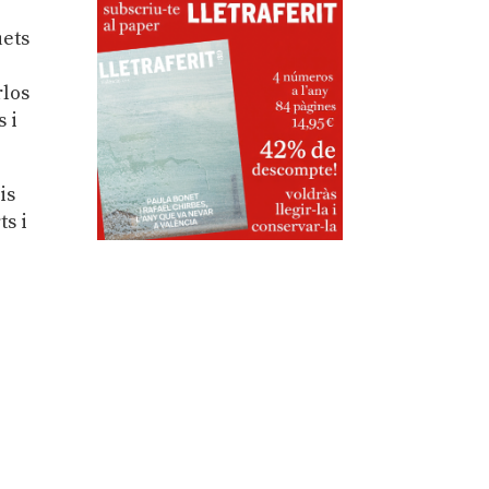
uets
rlos
 i
is
ts i