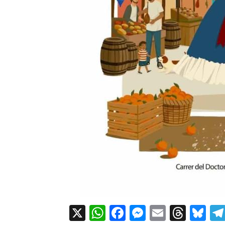
X
WhatsApp
Facebook
Messenger
Email
Thre
Bl