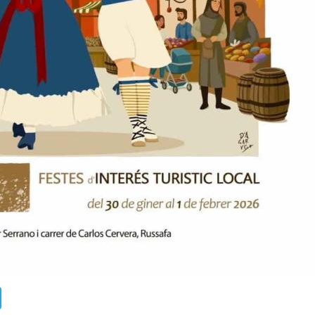
ads
uesky
Telegram