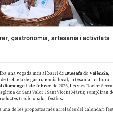
rer, gastronomia, artesania i activitats
iba una vegada més al barri de
Russafa
de
València
,
 de trobada de gastronomia local, artesania i cultura
al diumenge 1 de febrer
de 2026, les vies Doctor Serr
Església de Sant Valer i Sant Vicent Màrtir, s’ompliran d
oductes tradicionals i festius.
, és una de les propostes més arrelades del calendari fes