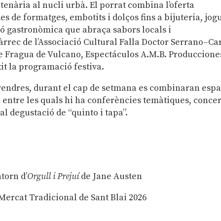
tenària al nucli urbà. El porrat combina l’oferta
 de formatges, embotits i dolços fins a bijuteria, jog
ó gastronòmica que abraça sabors locals i
càrrec de l’Associació Cultural Falla Doctor Serrano–Ca
e Fragua de Vulcano, Espectáculos A.M.B. Producciones
it la programació festiva.
ivendres, durant el cap de setmana es combinaran espa
, entre les quals hi ha conferències temàtiques, concer
al degustació de “quinto i tapa”.
ntorn d’
Orgull i Prejuí
de Jane Austen
 Mercat Tradicional de Sant Blai 2026