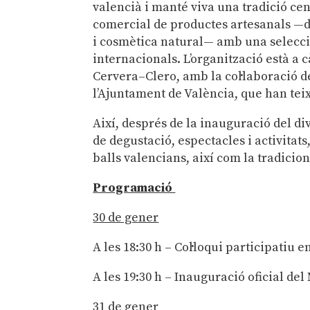
valencià i manté viva una tradició cen
comercial de productes artesanals —des
i cosmètica natural— amb una selecci
internacionals. L’organització està a 
Cervera–Clero, amb la col·laboració d
l’Ajuntament de València, que han teix
Així, després de la inauguració del d
de degustació, espectacles i activitats
balls valencians, així com la tradicion
Programació
30 de gener
A les 18:30 h – Col·loqui participatiu e
A les 19:30 h – Inauguració oficial del
31 de gener