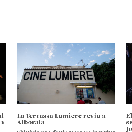
al
La Terrassa Lumiere reviu a
E
sa
Alboraia
s
J