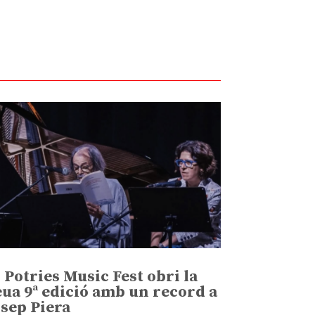
l Potries Music Fest obri la
eua 9ª edició amb un record a
osep Piera