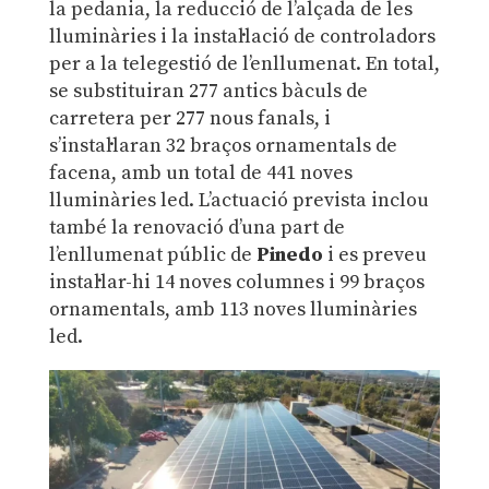
la pedania, la reducció de l’alçada de les
lluminàries i la instal·lació de controladors
per a la telegestió de l’enllumenat. En total,
se substituiran 277 antics bàculs de
carretera per 277 nous fanals, i
s’instal·laran 32 braços ornamentals de
facena, amb un total de 441 noves
lluminàries led. L’actuació prevista inclou
també la renovació d’una part de
l’enllumenat públic de
Pinedo
i es preveu
instal·lar-hi 14 noves columnes i 99 braços
ornamentals, amb 113 noves lluminàries
led.