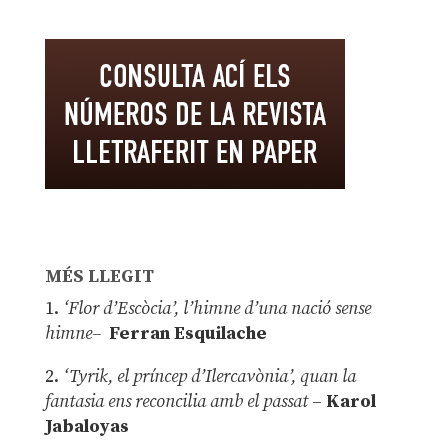
MÉS LLEGIT
1.
‘Flor d’Escòcia’, l’himne d’una nació sense
himne–
Ferran Esquilache
2.
‘Tyrik, el príncep d’Ilercavònia’, quan la
fantasia ens reconcilia amb el passat
–
Karol
Jabaloyas