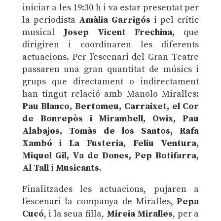
iniciar a les 19:30 h i va estar presentat per
la periodista
Amàlia Garrigós
i pel crític
musical
Josep Vicent Frechina,
que
dirigiren i coordinaren les diferents
actuacions.
Per l’escenari del Gran Teatre
passaren una gran quantitat de músics i
grups que directament o indirectament
han tingut relació amb Manolo Miralles:
Pau Blanco, Bertomeu, Carraixet, el Cor
de Bonrepòs i Mirambell, Owix, Pau
Alabajos, Tomàs de los Santos, Rafa
Xambó i La Fusteria, Feliu Ventura,
Miquel Gil, Va de Dones, Pep Botifarra,
Al Tall
i
Musicants
.
Finalitzades les actuacions, pujaren a
l’escenari la companya de Miralles,
Pepa
Cucó
, i la seua filla,
Mireia Miralles
, per a