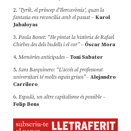
2.
‘Tyrik, el príncep d’Ilercavònia’, quan la
fantasia ens reconcilia amb el passat
–
Karol
Jabaloyas
3.
Paula Bonet: “He pintat la història de Rafael
Chirbes des dels budells i el cor” –
Óscar Mora
4.
Memòries anticipades
–
Toni Sabater
5.
Sara Barquinero: “L’accés al professorat
universitari té molts espais grisos”
–
Alejandro
Carrilero
6.
Espadà, un altre capitalisme és possible
–
Felip Bens