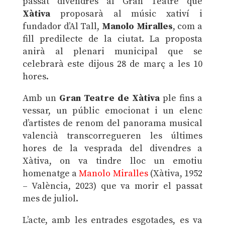
passat divendres al Gran Teatre que
Xàtiva
proposarà al músic xativí i
fundador d’Al Tall,
Manolo Miralles
, com a
fill predilecte de la ciutat. La proposta
anirà al plenari municipal que se
celebrarà este dijous 28 de març a les 10
hores.
Amb un
Gran Teatre de Xàtiva
ple fins a
vessar, un públic emocionat i un elenc
d’artistes de renom del panorama musical
valencià transcorregueren les últimes
hores de la vesprada del divendres a
Xàtiva, on va tindre lloc un emotiu
homenatge a
Manolo Miralles
(Xàtiva, 1952
– València, 2023) que va morir el passat
mes de juliol.
L’acte, amb les entrades esgotades, es va