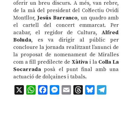
oferir un breu discurs. A més, van rebre,
de la mà del president del Col·lectiu Ovidi
Montllor,
Jesús Barranco
, un quadro amb
el cartell del concert emmarcat.
Per
acabar, el regidor de Cultura,
Alfred
Boluda
, es va dirigir al públic per
concloure la jornada realitzant l’anunci de
la proposat de nomenament de Miralles
com a fill predilecte de
Xàtiva
i la
Colla La
Socarrada
posà el punt final amb una
actuació de dolçaines i tabals.
X
WhatsApp
Facebook
Messenger
Email
Threads
Bluesky
Teleg