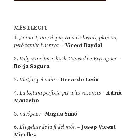
MÉS LLEGIT
1.
Jaume I, un rei que, com els herois, plorava,
però també liderava –
Vicent Baydal
2.
Vaig vore Ítaca des de Canet d’en Berenguer
–
Borja Segura
3.
Viatjar pel món
–
Gerardo León
4.
La lectura perfecta per a les vacances –
Adrià
Mancebo
5.
наздраве
–
Magda Simó
6.
Els gelats de la fi del món
–
Josep Vicent
Miralles