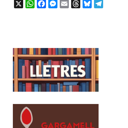
X
WhatsApp
Facebook
Messenger
Email
Threads
Bluesky
Teleg