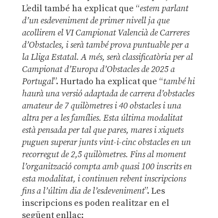
L’edil també ha explicat que “
estem parlant
d’un esdeveniment de primer nivell ja que
acollirem el VI Campionat Valencià de Carreres
d’Obstacles, i serà també prova puntuable per a
la Lliga Estatal. A més, serà classificatòria per al
Campionat d’Europa d’Obstacles de 2025 a
Portugal
”. Hurtado ha explicat que “
també hi
haurà una versió adaptada de carrera d’obstacles
amateur de 7 quilòmetres i 40 obstacles i una
altra per a les famílies. Esta última modalitat
està pensada per tal que pares, mares i xiquets
puguen superar junts vint-i-cinc obstacles en un
recorregut de 2,5 quilòmetres. Fins al moment
l’organització compta amb quasi 100 inscrits en
esta modalitat, i continuen rebent inscripcions
fins a l’últim dia de l’esdeveniment
”. Les
inscripcions es poden realitzar en el
següent enllaç: