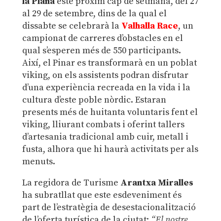
la Plana
este pròxim cap de setmana, del 27
al 29 de setembre, dins de la qual el
dissabte se celebrarà la
Valhalla Race
, un
campionat de carreres d’obstacles en el
qual s’esperen més de 550 participants.
Així, el Pinar es transformarà en un poblat
viking, on els assistents podran disfrutar
d’una experiència recreada en la vida i la
cultura d’este poble nòrdic. Estaran
presents més de huitanta voluntaris fent el
viking, lliurant combats i oferint tallers
d’artesania tradicional amb cuir, metall i
fusta, alhora que hi haurà activitats per als
menuts.
La regidora de Turisme
Arantxa Miralles
ha subratllat que este esdeveniment és
part de l’estratègia de desestacionalització
de l’oferta turística de la ciutat:
“El nostre