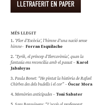
MÉS LLEGIT
1.
‘Flor d’Escòcia’, l’himne d’una nació sense
himne–
Ferran Esquilache
2.
‘Tyrik, el príncep d’Ilercavònia’, quan la
fantasia ens reconcilia amb el passat
–
Karol
Jabaloyas
3.
Paula Bonet: “He pintat la història de Rafael
Chirbes des dels budells i el cor” –
Óscar Mora
4.
Memòries anticipades
–
Toni Sabater
5.
Sara Barquinero: “L’accés al professorat