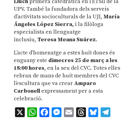
Lluch
primera catedràtica en l’ETSII de la
UPV. També la fundadora dels serveis
d’activitats socioculturals de la UJI,
María
Ángeles López Sierra,
i la filòloga
especialista en llenguatge
inclusiu,
Teresa Meana Suárez
.
L’acte d’homenatge a estes huit dones és
enguany este
dimecres 25 de març a les
18:00 hores
, en la seu del CVC. Totes elles
rebran de mans de huit membres del CVC
l’escultura que va crear
Amparo
Carbonell
expressament per a esta
celebració.
X
WhatsApp
Facebook
Messenger
Email
Threads
Bluesky
Teleg