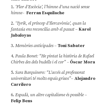
1.
‘Flor d’Escòcia’, l’himne d’una nació sense
himne–
Ferran Esquilache
2.
‘Tyrik, el príncep d’Ilercavònia’, quan la
fantasia ens reconcilia amb el passat
–
Karol
Jabaloyas
3.
Memòries anticipades
–
Toni Sabater
4.
Paula Bonet: “He pintat la història de Rafael
Chirbes des dels budells i el cor” –
Óscar Mora
5.
Sara Barquinero: “L’accés al professorat
universitari té molts espais grisos”
–
Alejandro
Carrilero
6.
Espadà, un altre capitalisme és possible
–
Felip Bens