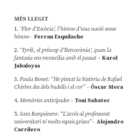
MÉS LLEGIT
1.
‘Flor d’Escòcia’, l’himne d’una nació sense
himne–
Ferran Esquilache
2.
‘Tyrik, el príncep d’Ilercavònia’, quan la
fantasia ens reconcilia amb el passat
–
Karol
Jabaloyas
3.
Paula Bonet: “He pintat la història de Rafael
Chirbes des dels budells i el cor” –
Óscar Mora
4.
Memòries anticipades
–
Toni Sabater
5.
Sara Barquinero: “L’accés al professorat
universitari té molts espais grisos”
–
Alejandro
Carrilero