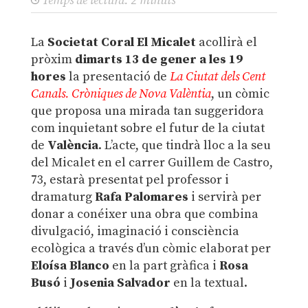
Temps de lectura:
2
minuts
La
Societat Coral El Micalet
acollirà el
pròxim
dimarts 13 de gener a les 19
hores
la presentació de
La Ciutat dels Cent
Canals. Cròniques de Nova Valèntia
, un còmic
que proposa una mirada tan suggeridora
com inquietant sobre el futur de la ciutat
de
València
. L’acte, que tindrà lloc a la seu
del Micalet en el carrer Guillem de Castro,
73, estarà presentat pel professor i
dramaturg
Rafa Palomares
i servirà per
donar a conéixer una obra que combina
divulgació, imaginació i consciència
ecològica a través d’un còmic elaborat per
Eloísa Blanco
en la part gràfica i
Rosa
Busó
i
Josenia Salvador
en la textual.