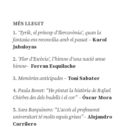
MÉS LLEGIT
1.
‘Tyrik, el príncep d’Ilercavònia’, quan la
fantasia ens reconcilia amb el passat
–
Karol
Jabaloyas
2.
‘Flor d’Escòcia’, l’himne d’una nació sense
himne–
Ferran Esquilache
3.
Memòries anticipades
–
Toni Sabater
4.
Paula Bonet: “He pintat la història de Rafael
Chirbes des dels budells i el cor” –
Óscar Mora
5.
Sara Barquinero: “L’accés al professorat
universitari té molts espais grisos”
–
Alejandro
Carrilero