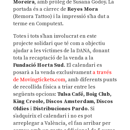
Moreira
, amb pròleg de Susana Godoy. La
portada és a càrrec de
Reyes Mora
(Remora Tattoo) i la impressió s’ha dut a
terme en Computext.
Totes i tots s’han involucrat en este
projecte solidari que té com a objectiu
ajudar a les víctimes de la DANA, donant
tota la recaptació de la venda a la
Fundació Horta Sud
. El calendari es
posarà a la venda exclusivament
a través
de Movingtickets.com
, amb diferents punts
de recollida física a triar entre les
següents opcions:
Tulsa Café, Boig Club,
King Creole, Discos Amsterdam, Discos
Oldies
i
Distribuciones Pardo
. Si
s’adquirix el calendari i no es pot
arreplegar a València, el fan arribar per