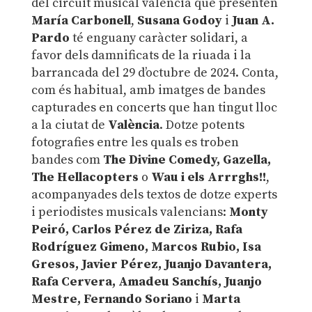
del circuit musical valencià que presenten
María Carbonell
,
Susana Godoy
i
Juan A.
Pardo
té enguany caràcter solidari, a
favor dels damnificats de la riuada i la
barrancada del 29 d’octubre de 2024. Conta,
com és habitual, amb imatges de bandes
capturades en concerts que han tingut lloc
a la ciutat de
València
. Dotze potents
fotografies entre les quals es troben
bandes com
The Divine Comedy, Gazella,
The Hellacopters
o
Wau i els Arrrghs!!
,
acompanyades dels textos de dotze experts
i periodistes musicals valencians:
Monty
Peiró, Carlos Pérez de Ziriza, Rafa
Rodríguez Gimeno, Marcos Rubio, Isa
Gresos, Javier Pérez, Juanjo Davantera,
Rafa Cervera, Amadeu Sanchís, Juanjo
Mestre, Fernando Soriano
i
Marta