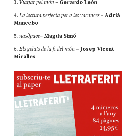
3.
Viatjar pel món
–
Gerardo León
4.
La lectura perfecta per a les vacances –
Adrià
Mancebo
5.
наздраве
–
Magda Simó
6.
Els gelats de la fi del món
–
Josep Vicent
Miralles