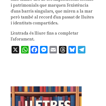
i patrimonials que marquen l’existència
d’uns barris singulars, que miren a la mar
però també al record d’un passat de lluites
i identitats compartides.
L’entrada és lliure fins a completar
l’aforament.
X
WhatsApp
Facebook
Messenger
Email
Threads
Bluesky
Teleg