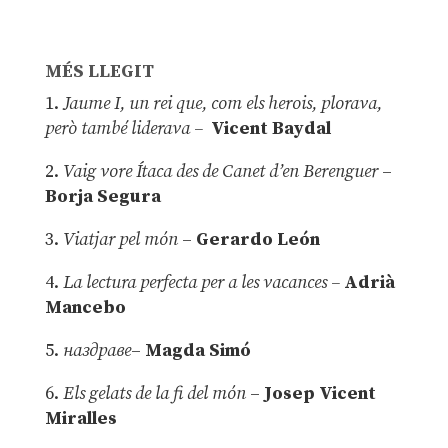
MÉS LLEGIT
1.
Jaume I, un rei que, com els herois, plorava,
però també liderava –
Vicent Baydal
2.
Vaig vore Ítaca des de Canet d’en Berenguer
–
Borja Segura
3.
Viatjar pel món
–
Gerardo León
4.
La lectura perfecta per a les vacances –
Adrià
Mancebo
5.
наздраве
–
Magda Simó
6.
Els gelats de la fi del món
–
Josep Vicent
Miralles