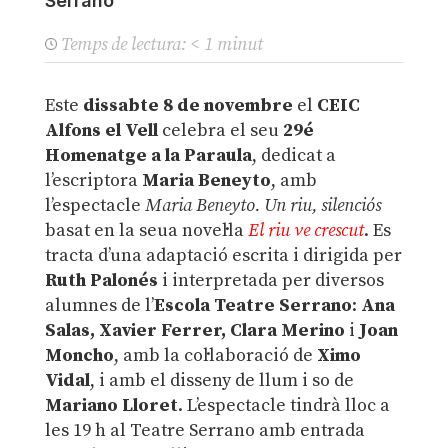
Serrano
Temps de lectura:
< 1
minut
Este
dissabte 8 de novembre
el
CEIC
Alfons el Vell
celebra el seu
29é
Homenatge a la Paraula
, dedicat a
l’escriptora
Maria Beneyto
, amb
l’espectacle
Maria Beneyto. Un riu, silenciós
basat en la seua novel·la
El riu ve crescut
. Es
tracta d’una adaptació escrita i dirigida per
Ruth Palonés
i interpretada per diversos
alumnes de l’
Escola Teatre Serrano
:
Ana
Salas, Xavier Ferrer, Clara Merino
i
Joan
Moncho
, amb la col·laboració de
Ximo
Vidal
, i amb el disseny de llum i so de
Mariano Lloret
. L’espectacle tindrà lloc a
les 19 h al Teatre Serrano amb entrada