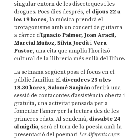
singular entorn de les discoteques i les
drogues. Pocs dies després, el
dijous 22 a
les 19 hores
, la música prendrà el
protagonisme amb un concert de guitarra
a càrrec d’
Ignacio Palmer, Joan Aracil,
Marcial Muñoz, Sílvia Jordà
i
Vera
Pastor
, una cita que amplia l’horitzó
cultural de la llibreria més enllà del llibre.
La setmana següent posa el focus en el
públic familiar. El
divendres 23 a les
18.30 hores
,
Salomé Sanjuán
oferirà una
sessió de contacontes d’assistència oberta i
gratuïta, una activitat pensada per a
fomentar l’amor per la lectura des de les
primeres edats. Al sendemà,
dissabte 24
al migdia
, serà el torn de la poesia amb la
presentació del poemari
Les diferents cares