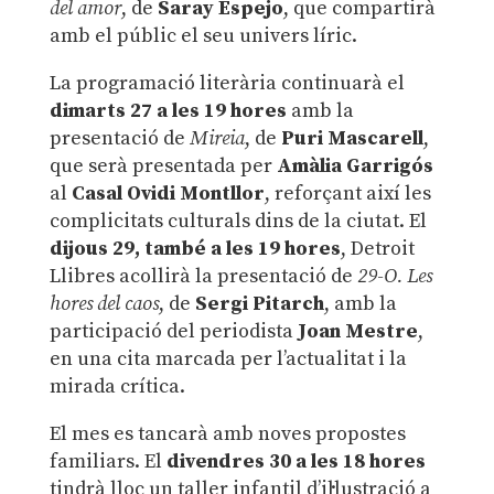
del amor
, de
Saray Espejo
, que compartirà
amb el públic el seu univers líric.
La programació literària continuarà el
dimarts 27 a les 19 hores
amb la
presentació de
Mireia
, de
Puri Mascarell
,
que serà presentada per
Amàlia Garrigós
al
Casal Ovidi Montllor
, reforçant així les
complicitats culturals dins de la ciutat. El
dijous 29, també a les 19 hores
, Detroit
Llibres acollirà la presentació de
29-O. Les
hores del caos
, de
Sergi Pitarch
, amb la
participació del periodista
Joan Mestre
,
en una cita marcada per l’actualitat i la
mirada crítica.
El mes es tancarà amb noves propostes
familiars. El
divendres 30 a les 18 hores
tindrà lloc un taller infantil d’il·lustració a