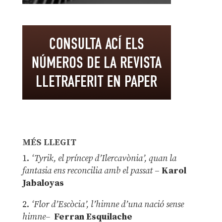
MÉS LLEGIT
1.
‘Tyrik, el príncep d’Ilercavònia’, quan la
fantasia ens reconcilia amb el passat
–
Karol
Jabaloyas
2.
‘Flor d’Escòcia’, l’himne d’una nació sense
himne–
Ferran Esquilache