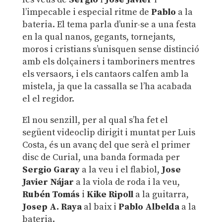
l’impecable i especial ritme de
Pablo
a la
bateria. El tema parla d’unir-se a una festa
en la qual nanos, gegants, tornejants,
moros i cristians s’unisquen sense distinció
amb els dolçainers i tamboriners mentres
els versaors, i els cantaors calfen amb la
mistela, ja que la cassalla se l’ha acabada
el el regidor.
El nou senzill, per al qual s’ha fet el
següent videoclip dirigit i muntat per Luis
Costa, és un avanç del que serà el primer
disc de Curial, una banda formada per
Sergio Garay
a la veu i el flabiol,
Jose
Javier Nájar
a la viola de roda i la veu,
Rubén Tomás
i
Kike Ripoll
a la guitarra,
Josep A. Raya
al baix i
Pablo Albelda
a la
bateria.