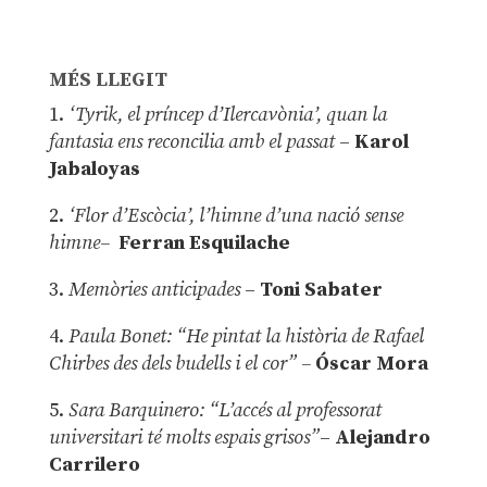
MÉS LLEGIT
1.
‘Tyrik, el príncep d’Ilercavònia’, quan la
fantasia ens reconcilia amb el passat
–
Karol
Jabaloyas
2.
‘Flor d’Escòcia’, l’himne d’una nació sense
himne–
Ferran Esquilache
3.
Memòries anticipades
–
Toni Sabater
4.
Paula Bonet: “He pintat la història de Rafael
Chirbes des dels budells i el cor” –
Óscar Mora
5.
Sara Barquinero: “L’accés al professorat
universitari té molts espais grisos”
–
Alejandro
Carrilero