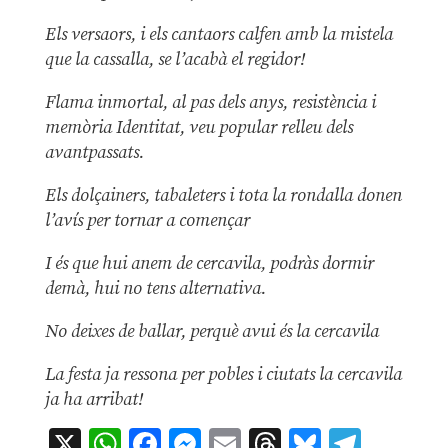
Els versaors, i els cantaors calfen amb la mistela
que la cassalla, se l’acabà el regidor!
Flama inmortal, al pas dels anys, resistència i
memòria Identitat, veu popular relleu dels
avantpassats.
Els dolçainers, tabaleters i tota la rondalla donen
l’avís per tornar a començar
I és que hui anem de cercavila, podràs dormir
demà, hui no tens alternativa.
No deixes de ballar, perquè avui és la cercavila
La festa ja ressona per pobles i ciutats la cercavila
ja ha arribat!
X
WhatsApp
Facebook
Messenger
Email
Threads
Bluesky
Teleg