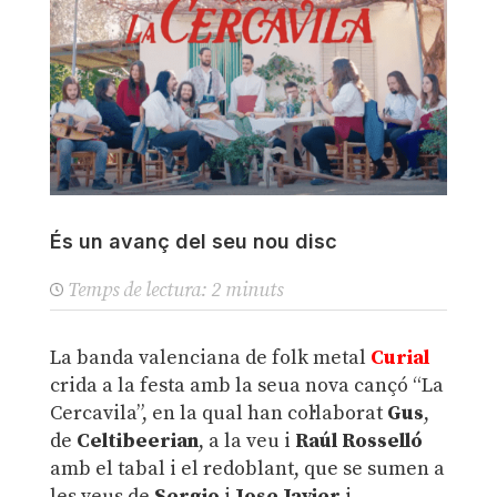
És un avanç del seu nou disc
Temps de lectura:
2
minuts
La banda valenciana de folk metal
Curial
crida a la festa amb la seua nova cançó “La
Cercavila”, en la qual han col·laborat
Gus
,
de
Celtibeerian
, a la veu i
Raúl Rosselló
amb el tabal i el redoblant, que se sumen a
les veus de
Sergio
i
Jose Javier
i