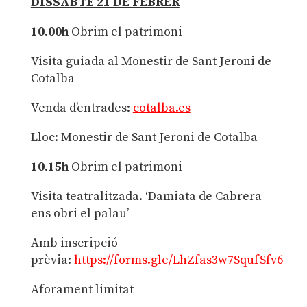
DISSABTE 21 DE FEBRER
10.00h
Obrim el patrimoni
Visita guiada al Monestir de Sant Jeroni de
Cotalba
Venda d’entrades:
cotalba.es
Lloc: Monestir de Sant Jeroni de Cotalba
10.15h
Obrim el patrimoni
Visita teatralitzada. ‘Damiata de Cabrera
ens obri el palau’
Amb inscripció
prèvia:
https://forms.gle/LhZfas3w7SqufSfv6
Aforament limitat