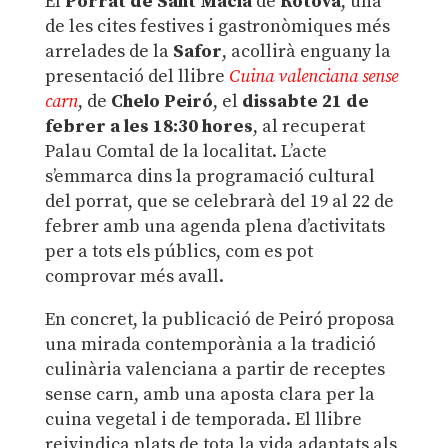
El
Porrat de Sant Macià
de
Ròtova
, una
de les cites festives i gastronòmiques més
arrelades de la
Safor
, acollirà enguany la
presentació del llibre
Cuina valenciana sense
carn
, de
Chelo Peiró
, el
dissabte 21 de
febrer a les 18:30 hores
, al recuperat
Palau Comtal de la localitat. L’acte
s’emmarca dins la programació cultural
del porrat, que se celebrarà del 19 al 22 de
febrer amb una agenda plena d’activitats
per a tots els públics, com es pot
comprovar més avall.
En concret, la publicació de Peiró proposa
una mirada contemporània a la tradició
culinària valenciana a partir de receptes
sense carn, amb una aposta clara per la
cuina vegetal i de temporada. El llibre
reivindica plats de tota la vida adaptats als