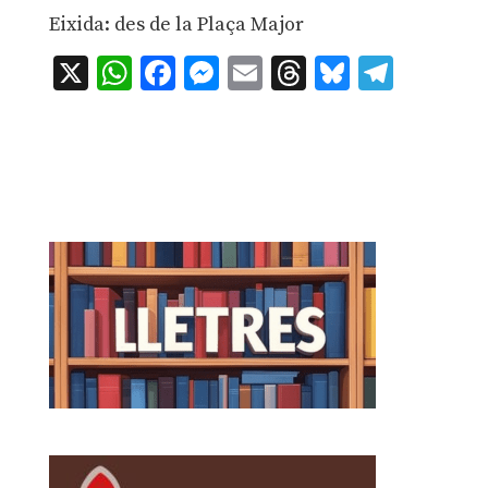
Eixida: des de la Plaça Major
X
WhatsApp
Facebook
Messenger
Email
Threads
Bluesky
Teleg