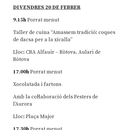
DIVENDRES 20 DE FEBRER
9.15h
Porrat menut
Taller de cuina “Amassem tradició: coques
de dacsa per a la xicalla”
Lloc: CRA Alfauir – Ròtova. Aulari de
Ròtova
17.00h
Porrat menut
Xocolatada i fartons
Amb la col·laboració dels Festers de
l’Aurora
Lloc: Plaça Major
17.30h
Porrat menut