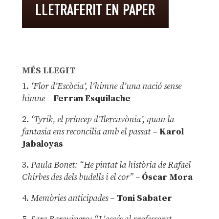
MÉS LLEGIT
1.
‘Flor d’Escòcia’, l’himne d’una nació sense
himne–
Ferran Esquilache
2.
‘Tyrik, el príncep d’Ilercavònia’, quan la
fantasia ens reconcilia amb el passat
–
Karol
Jabaloyas
3.
Paula Bonet: “He pintat la història de Rafael
Chirbes des dels budells i el cor” –
Óscar Mora
4.
Memòries anticipades
–
Toni Sabater