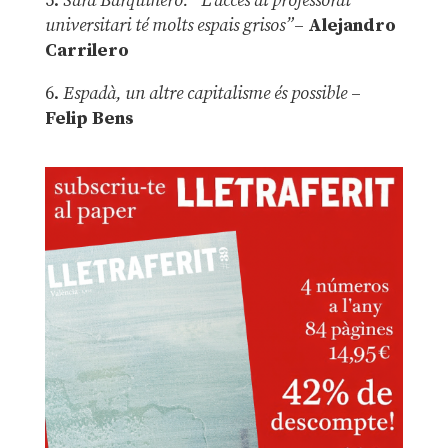
5.
Sara Barquinero: “L’accés al professorat
universitari té molts espais grisos”
–
Alejandro
Carrilero
6.
Espadà, un altre capitalisme és possible
–
Felip Bens