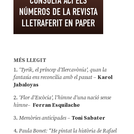
MÉS LLEGIT
1.
‘Tyrik, el príncep d’Ilercavònia’, quan la
fantasia ens reconcilia amb el passat
–
Karol
Jabaloyas
2.
‘Flor d’Escòcia’, l’himne d’una nació sense
himne–
Ferran Esquilache
3.
Memòries anticipades
–
Toni Sabater
4.
Paula Bonet: “He pintat la història de Rafael