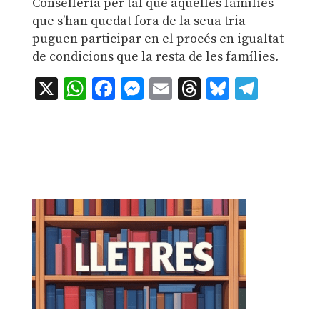
Conselleria per tal que aquelles famílies
que s’han quedat fora de la seua tria
puguen participar en el procés en igualtat
de condicions que la resta de les famílies.
X
WhatsApp
Facebook
Messenger
Email
Threads
Bluesky
Teleg