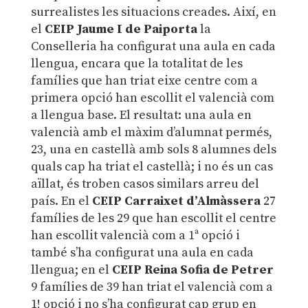
surrealistes les situacions creades. Així, en
el
CEIP Jaume I de Paiporta
la
Conselleria ha configurat una aula en cada
llengua, encara que la totalitat de les
famílies que han triat eixe centre com a
primera opció han escollit el valencià com
a llengua base. El resultat: una aula en
valencià amb el màxim d’alumnat permés,
23, una en castellà amb sols 8 alumnes dels
quals cap ha triat el castellà; i no és un cas
aïllat, és troben casos similars arreu del
país. En el
CEIP Carraixet d’Almàssera
27
famílies de les 29 que han escollit el centre
han escollit valencià com a 1ª opció i
també s’ha configurat una aula en cada
llengua; en el
CEIP Reina Sofia de Petrer
9 famílies de 39 han triat el valencià com a
1! opció i no s’ha configurat cap grup en