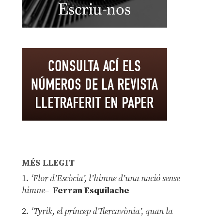
MÉS LLEGIT
1.
‘Flor d’Escòcia’, l’himne d’una nació sense
himne–
Ferran Esquilache
2.
‘Tyrik, el príncep d’Ilercavònia’, quan la