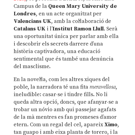
Campus de la
Queen Mary University de
Londres
, en un acte organitzat per
Valencians UK
, amb la col·laboració de
Catalans UK
i l’
Institut Ramon Llull
. Serà
una oportunitat única per parlar amb ella
i descobrir els secrets darrere d’una
història captivadora, una educació
sentimental que és també una denúncia
del masclisme.
En la novel·la, com les altres xiques del
poble, la narradora té una fita
meravellosa
,
ineludible: casar-se i tindre fills. No li
queda altra opció, doncs, que afanyar-se a
trobar un nóvio amb qui passejar agafats
de la mà mentres es fan promeses d’amor
etern. Com un regal del cel, apareix
Ximo
,
tan guapo i amb eixa planta de torero, i la