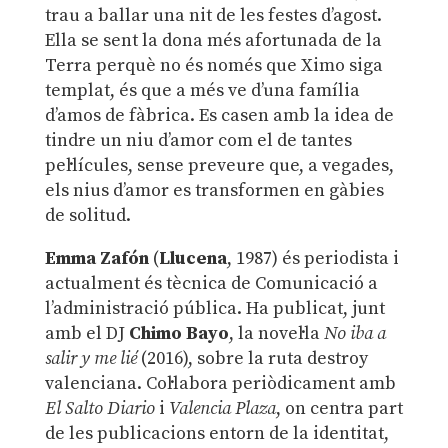
trau a ballar una nit de les festes d’agost.
Ella se sent la dona més afortunada de la
Terra perquè no és només que Ximo siga
templat, és que a més ve d’una família
d’amos de fàbrica. Es casen amb la idea de
tindre un niu d’amor com el de tantes
pel·lícules, sense preveure que, a vegades,
els nius d’amor es transformen en gàbies
de solitud.
Emma Zafón
(
Llucena
, 1987) és periodista i
actualment és tècnica de Comunicació a
l’administració pública. Ha publicat, junt
amb el DJ
Chimo Bayo
, la novel·la
No iba a
salir y me lié
(2016), sobre la ruta destroy
valenciana. Col·labora periòdicament amb
El Salto Diario
i
Valencia Plaza
, on centra part
de les publicacions entorn de la identitat,