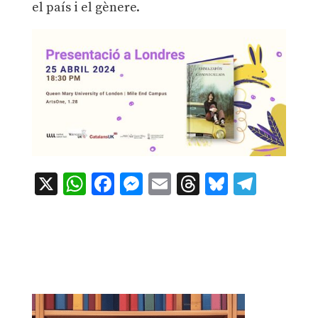
el país i el gènere.
X
WhatsApp
Facebook
Messenger
Email
Threads
Bluesky
Teleg