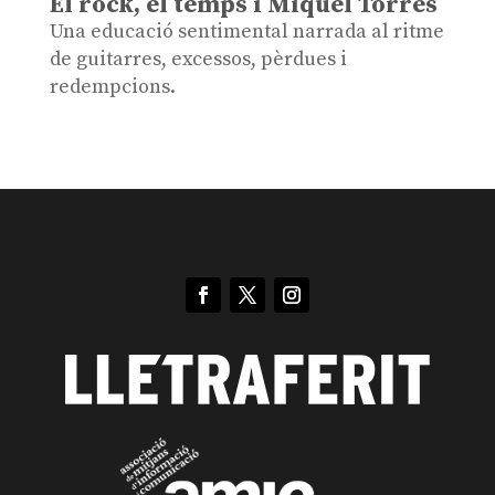
El rock, el temps i Miquel Torres
Una educació sentimental narrada al ritme
de guitarres, excessos, pèrdues i
redempcions.