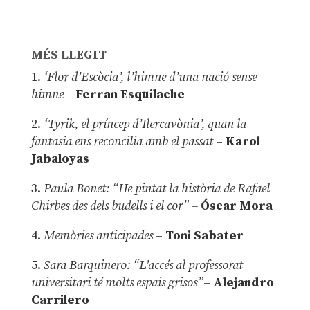
MÉS LLEGIT
1.
‘Flor d’Escòcia’, l’himne d’una nació sense
himne–
Ferran Esquilache
2.
‘Tyrik, el príncep d’Ilercavònia’, quan la
fantasia ens reconcilia amb el passat
–
Karol
Jabaloyas
3.
Paula Bonet: “He pintat la història de Rafael
Chirbes des dels budells i el cor” –
Óscar Mora
4.
Memòries anticipades
–
Toni Sabater
5.
Sara Barquinero: “L’accés al professorat
universitari té molts espais grisos”
–
Alejandro
Carrilero