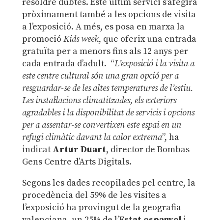
resoldre dubtes. Este últim servici s’afegirà
pròximament també a les opcions de visita
a l’exposició. A més, es posa en marxa la
promoció
Kids week
, que oferix una entrada
gratuïta per a menors fins als 12 anys per
cada entrada d’adult. “
L’exposició i la visita a
este centre cultural són una gran opció per a
resguardar-se de les altes temperatures de l’estiu.
Les instal·lacions climatitzades, els exteriors
agradables i la disponibilitat de servicis i opcions
per a assentar-se convertixen este espai en un
refugi climàtic davant la calor extrema
”, ha
indicat
Artur Duart
, director de Bombas
Gens Centre d’Arts Digitals.
Segons les dades recopilades pel centre, la
procedència del 59% de les visites a
l’exposició ha provingut de la geografia
valenciana, un 25% de l’
Estat espanyol
i