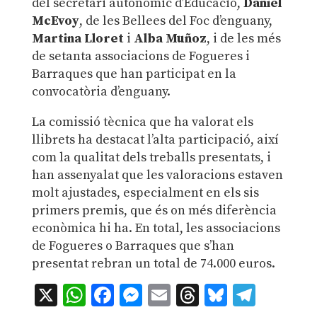
del secretari autonòmic d’Educació,
Daniel
McEvoy
, de les Bellees del Foc d’enguany,
Martina Lloret
i
Alba Muñoz
, i de les més
de setanta associacions de Fogueres i
Barraques que han participat en la
convocatòria d’enguany.
La comissió tècnica que ha valorat els
llibrets ha destacat l’alta participació, així
com la qualitat dels treballs presentats, i
han assenyalat que les valoracions estaven
molt ajustades, especialment en els sis
primers premis, que és on més diferència
econòmica hi ha. En total, les associacions
de Fogueres o Barraques que s’han
presentat rebran un total de 74.000 euros.
X
WhatsApp
Facebook
Messenger
Email
Threads
Bluesky
Teleg