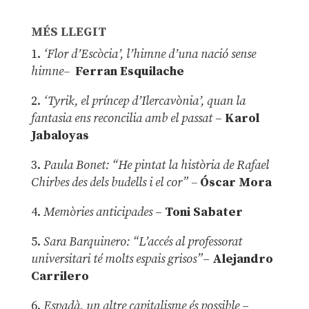
MÉS LLEGIT
1.
‘Flor d’Escòcia’, l’himne d’una nació sense
himne–
Ferran Esquilache
2.
‘Tyrik, el príncep d’Ilercavònia’, quan la
fantasia ens reconcilia amb el passat
–
Karol
Jabaloyas
3.
Paula Bonet: “He pintat la història de Rafael
Chirbes des dels budells i el cor” –
Óscar Mora
4.
Memòries anticipades
–
Toni Sabater
5.
Sara Barquinero: “L’accés al professorat
universitari té molts espais grisos”
–
Alejandro
Carrilero
6.
Espadà, un altre capitalisme és possible
–