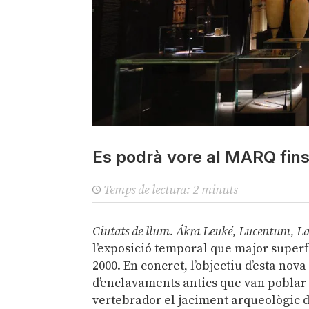
Es podrà vore al MARQ fin
Temps de lectura:
2
minuts
Ciutats de llum. Ákra Leuké, Lucentum, L
l’exposició temporal que major superf
2000. En concret, l’objectiu d’esta nova
d’enclavaments antics que van poblar
vertebrador el jaciment arqueològic 