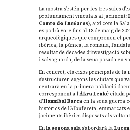
La mostra s’estén per les tres sales d
profundament vinculats al jaciment:
Comte de Lumiares
), així com la Sal
es podrà vore fins al 18 de maig de 2
arqueològiques que comprenen el perío
ibèrica, la púnica, la romana, l’andalu
resultat de dècades d’investigació sob
i salvaguarda, de la seua posada en val
En concret, els eixos principals de la
s’estructuren segons les ciutats que v
centrarà en la primera població docu
corresponent a l’
Ákra Leuké
citada 
d
‘Hanníbal Barca
en la seua guerra c
històrics de l’Albufereta, emmarcats 
jaciments ibèrics disposats als volta
En
la segona sala
s’abordarà la
Lucen