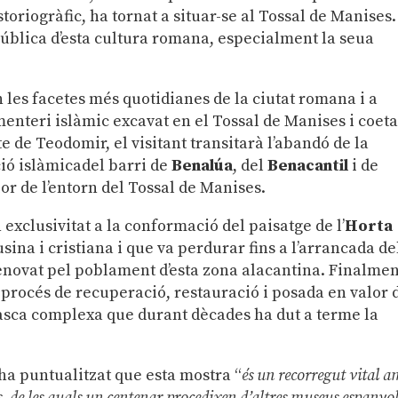
toriogràfic, ha tornat a situar-se al Tossal de Manises.
 pública d’esta cultura romana, especialment la seua
 les facetes més quotidianes de la ciutat romana i a
enteri islàmic excavat en el Tossal de Manises i coet
 de Teodomir, el visitant transitarà l’abandó de la
ió islàmicadel barri de
Benalúa
, del
Benacantil
i de
rior de l’entorn del Tossal de Manises.
 exclusivitat a la conformació del paisatge de l’
Horta
ina i cristiana i que va perdurar fins a l’arrancada de
enovat pel poblament d’esta zona alacantina. Finalmen
el procés de recuperació, restauració i posada en valor 
tasca complexa que durant dècades ha dut a terme la
 ha puntualitzat que esta mostra “
és un recorregut vital 
, de les quals un centenar procedixen d’altres museus espanyol