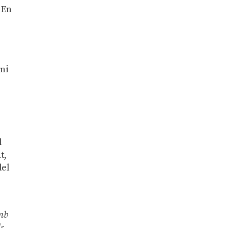
 En
ani
l
t,
del
amb
s,