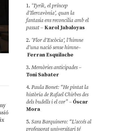
1.
‘Tyrik, el príncep
d’Ilercavònia’, quan la
fantasia ens reconcilia amb el
passat
–
Karol Jabaloyas
2.
‘Flor d’Escòcia’, l’himne
d’una nació sense himne–
Ferran Esquilache
3.
Memòries anticipades
–
Toni Sabater
4.
Paula Bonet: “He pintat la
història de Rafael Chirbes des
dels budells i el cor” –
Óscar
any
Mora
ssió
ix
5.
Sara Barquinero: “L’accés al
professorat universitari té