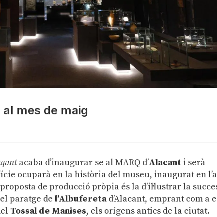
s al mes de maig
aqant
acaba d’inaugurar-se al MARQ d’
Alacant
i serà
ície ocuparà en la història del museu, inaugurat en l’
 proposta de producció pròpia és la d’il·lustrar la succe
 el paratge de
l’Albufereta
d’Alacant, emprant com a e
del
Tossal de Manises
, els orígens antics de la ciutat.