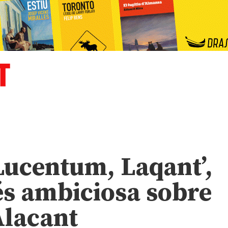
Lucentum, Laqant’,
és ambiciosa sobre
Alacant