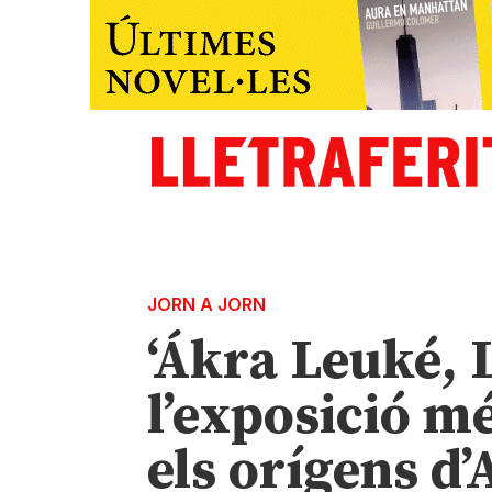
JORN A JORN
‘Ákra Leuké, 
l’exposició m
els orígens d’