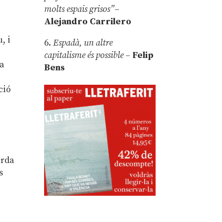
molts espais grisos”
–
Alejandro Carrilero
, i
6.
Espadà, un altre
capitalisme és possible
–
Felip
ca
Bens
ció
arda
s