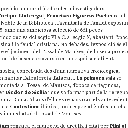
’exposició temporal (dedicades a investigadors
Enrique Llobregat
,
Francisco Figueras Pacheco
i el
a Noble de la Biblioteca i l’avantsala de l’àmbit expositiu
025, amb una ambiciosa selecció de 661 peces
de que va del segle VI a.C. al segle X, abastant l’èpo
sina i la feudal cristiana. No debades, l’exposició és el
re el jaciment del Tossal de Manises, de la seua protec
or i de la seua conversió en un espai socialitzat.
 mostra, concebuda des d’una narrativa cronològica,
an habitar l’Albufereta d’Alacant.
La primera sala
se
mentada al Tossal de Manises, d’època cartaginesa,
per
Diodor de Sicília
i que va formar part de la reregu
ontra Roma. Abans d’ella es repassaran els antecedent
en la
Contestània
ibèrica, amb especial èmfasi en els
nts immediats del Tossal de Manises.
tum
romana, el municipi de dret llatí citat per
Plini el