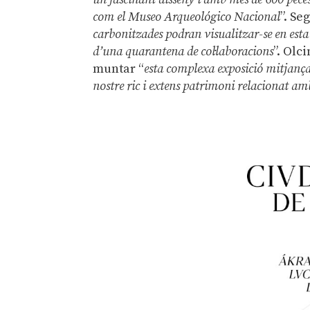
com el Museo Arqueológico Nacional
”. Se
carbonitzades podran visualitzar-se en es
d’una quarantena de col·laboracions
”. Olc
muntar “
esta complexa exposició mitjançan
nostre ric i extens patrimoni relacionat am