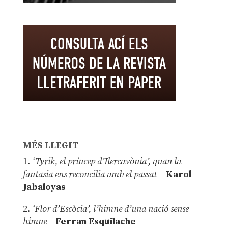
MÉS LLEGIT
1.
‘Tyrik, el príncep d’Ilercavònia’, quan la
fantasia ens reconcilia amb el passat
–
Karol
Jabaloyas
2.
‘Flor d’Escòcia’, l’himne d’una nació sense
himne–
Ferran Esquilache