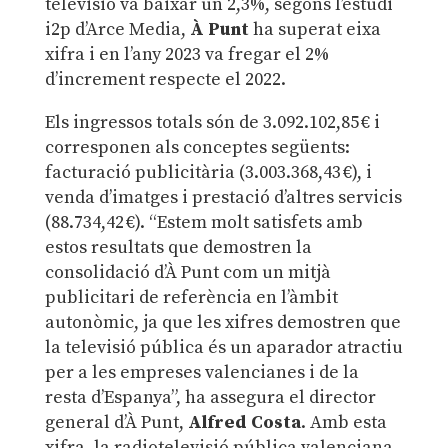
televisió va baixar un 2,3%, segons l’estudi
i2p d’Arce Media,
À Punt
ha superat eixa
xifra i en l’any 2023 va fregar el 2%
d’increment respecte el 2022.
Els ingressos totals són de 3.092.102,85 € i
corresponen als conceptes següents:
facturació publicitària (3.003.368,43 €), i
venda d’imatges i prestació d’altres servicis
(88.734,42 €). “Estem molt satisfets amb
estos resultats que demostren la
consolidació d’À Punt com un mitjà
publicitari de referència en l’àmbit
autonòmic, ja que les xifres demostren que
la televisió pública és un aparador atractiu
per a les empreses valencianes i de la
resta d’Espanya”, ha assegura el director
general d’À Punt,
Alfred Costa
. Amb esta
xifra, la radiotelevisió pública valenciana