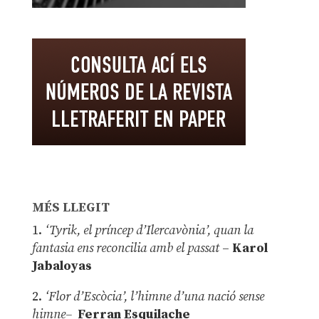
MÉS LLEGIT
1.
‘Tyrik, el príncep d’Ilercavònia’, quan la
fantasia ens reconcilia amb el passat
–
Karol
Jabaloyas
2.
‘Flor d’Escòcia’, l’himne d’una nació sense
himne–
Ferran Esquilache