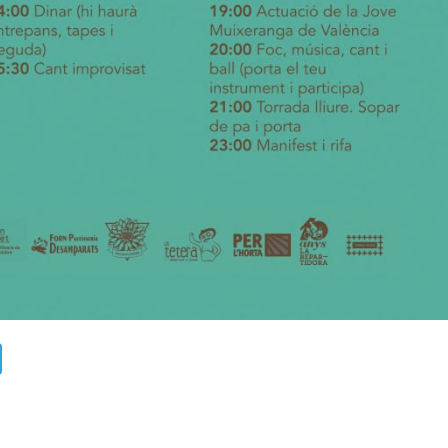
ads
uesky
Telegram