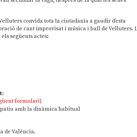
0 van secundar la vaga, després de la qual les seues
Velluters convida tota la ciutadania a gaudir d’esta
ació de cant improvisat i música i ball de Velluters. 
els següents actes:
t:
egüent formulari
)
cipatiu amb la dinàmica habitual
a de València.