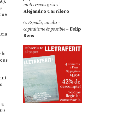
0).
molts espais grisos”
–
s
Alejandro Carrilero
 que
6.
Espadà, un altre
capitalisme és possible
–
Felip
ncia
Bens
els
sous
ant
es
 a
700