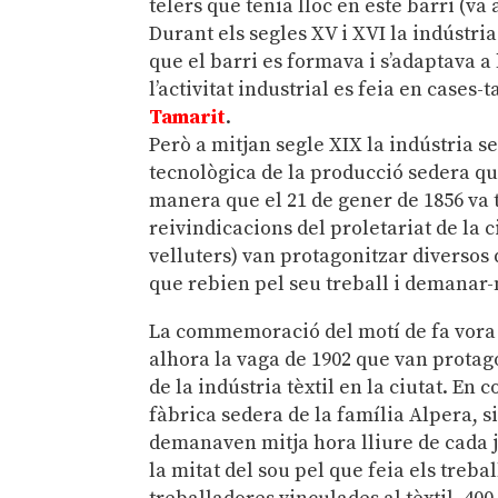
telers que tenia lloc en este barri (va
Durant els segles XV i XVI la indústri
que el barri es formava i s’adaptava a
l’activitat industrial es feia en cases
Tamarit
.
Però a mitjan segle XIX la indústria s
tecnològica de la producció sedera qu
manera que el
21 de gener de 1856 va 
reivindicacions del proletariat de la c
velluters) van protagonitzar diversos 
que rebien pel seu treball i demanar
La commemoració del motí de fa vora 
alhora la vaga de 1902 que van protago
de la indústria tèxtil en la ciutat. E
fàbrica sedera de la família Alpera, s
demanaven mitja hora lliure de cada j
la mitat del sou pel que feia els treb