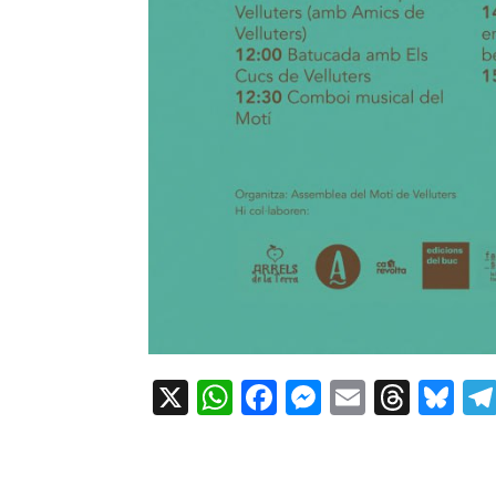
X
WhatsApp
Facebook
Messenger
Email
Thre
Bl