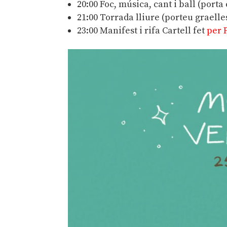
20:00 Foc, música, cant i ball (porta
21:00 Torrada lliure (porteu graelle
23:00 Manifest i rifa Cartell fet
per 