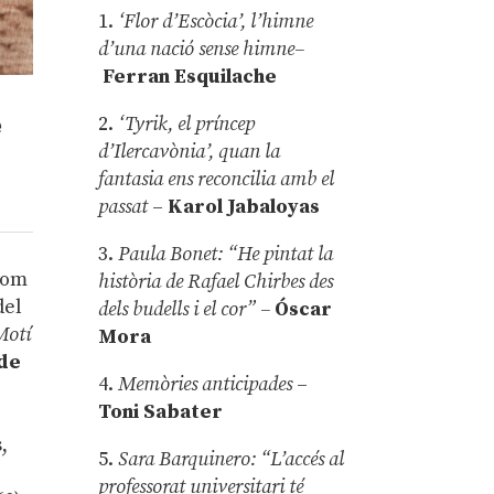
1.
‘Flor d’Escòcia’, l’himne
d’una nació sense himne–
Ferran Esquilache
e
2.
‘Tyrik, el príncep
d’Ilercavònia’, quan la
fantasia ens reconcilia amb el
passat
–
Karol Jabaloyas
3.
Paula Bonet: “He pintat la
 com
història de Rafael Chirbes des
del
dels budells i el cor” –
Óscar
Motí
Mora
 de
4.
Memòries anticipades
–
Toni Sabater
,
5.
Sara Barquinero: “L’accés al
professorat universitari té