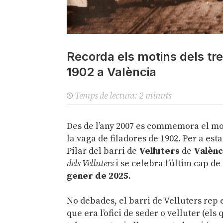
Recorda els motins dels tre
1902 a València
Temps de lectura:
2
minuts
Des de l’any 2007 es commemora el mot
la vaga de filadores de 1902. Per a es
Pilar del barri de
Velluters
de
Valènc
dels Velluters
i se celebra l’últim cap d
gener de 2025
.
.
No debades, el barri de Velluters rep e
que era l’ofici de seder o velluter (els 