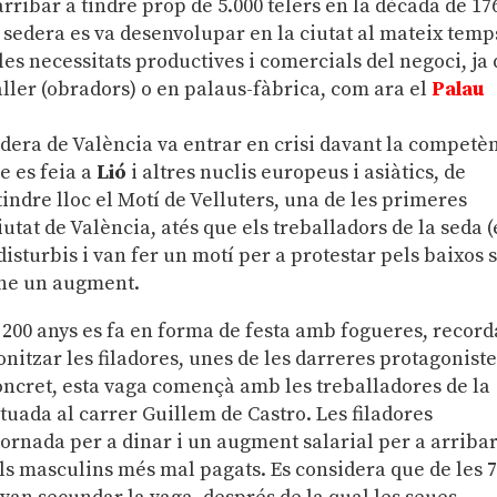
 arribar a tindre prop de 5.000 telers en la dècada de 176
a sedera es va desenvolupar en la ciutat al mateix temp
 les necessitats productives i comercials del negoci, ja
-taller (obradors) o en palaus-fàbrica, com ara el
Palau
edera de València va entrar en crisi davant la competè
e es feia a
Lió
i altres nuclis europeus i asiàtics, de
tindre lloc el Motí de Velluters, una de les primeres
iutat de València, atés que els treballadors de la seda (
disturbis i van fer un motí per a protestar pels baixos 
-ne un augment.
200 anys es fa en forma de festa amb fogueres, record
nitzar les filadores, unes de les darreres protagonist
n concret, esta vaga començà amb les treballadores de la
ituada al carrer Guillem de Castro. Les filadores
ornada per a dinar i un augment salarial per a arribar
alls masculins més mal pagats. Es considera que de les 