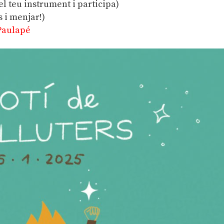
 el teu instrument i participa)
s i menjar!)
Paulapé