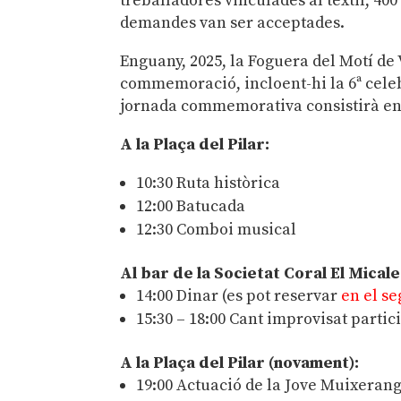
treballadores vinculades al tèxtil, 40
demandes van ser acceptades.
Enguany, 2025, la Foguera del Motí de 
commemoració, incloent-hi la 6ª celebr
jornada commemorativa consistirà en 
A la Plaça del Pilar:
10:30 Ruta històrica
12:00 Batucada
12:30 Comboi musical
Al bar de la Societat Coral El Micale
14:00 Dinar (es pot reservar
en el s
15:30 – 18:00 Cant improvisat parti
A la Plaça del Pilar (novament):
19:00 Actuació de la Jove Muixerang