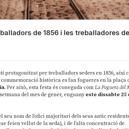
balladors de 1856 i les treballadores d
í protagonitzat per treballadors seders en 1856, així
ta commemoració històrica es fan fogueres en la plaça 
ia
. Per això, esta festa és coneguda com
La Foguera del 
e setmana del mes de gener, enguany
este dissabte 25
l seu nom de l’ofici majoritari dels seus antic residents
que feien vellut de la seda), i de l’alta concentració de