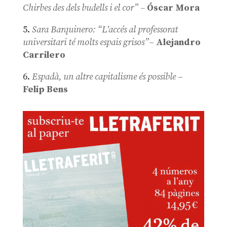
Chirbes des dels budells i el cor” –
Óscar Mora
5.
Sara Barquinero: “L’accés al professorat
universitari té molts espais grisos”
–
Alejandro
Carrilero
6.
Espadà, un altre capitalisme és possible
–
Felip Bens