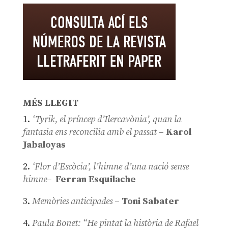
MÉS LLEGIT
1.
‘Tyrik, el príncep d’Ilercavònia’, quan la
fantasia ens reconcilia amb el passat
–
Karol
Jabaloyas
2.
‘Flor d’Escòcia’, l’himne d’una nació sense
himne–
Ferran Esquilache
3.
Memòries anticipades
–
Toni Sabater
4.
Paula Bonet: “He pintat la història de Rafael