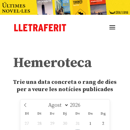
Hemeroteca
Trie una data concreta o rang de dies
per a veure les notícies publicades
Dl
Dt
Dc
Dj
Dv
Ds
Dg
27
28
29
30
31
1
2