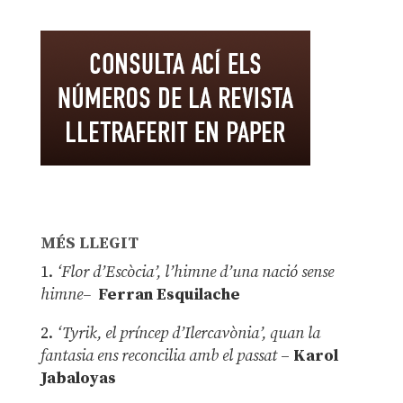
MÉS LLEGIT
1.
‘Flor d’Escòcia’, l’himne d’una nació sense
himne–
Ferran Esquilache
2.
‘Tyrik, el príncep d’Ilercavònia’, quan la
fantasia ens reconcilia amb el passat
–
Karol
Jabaloyas