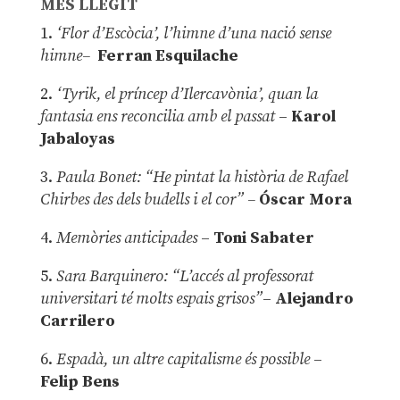
MÉS LLEGIT
1.
‘Flor d’Escòcia’, l’himne d’una nació sense
himne–
Ferran Esquilache
2.
‘Tyrik, el príncep d’Ilercavònia’, quan la
fantasia ens reconcilia amb el passat
–
Karol
Jabaloyas
3.
Paula Bonet: “He pintat la història de Rafael
Chirbes des dels budells i el cor” –
Óscar Mora
4.
Memòries anticipades
–
Toni Sabater
5.
Sara Barquinero: “L’accés al professorat
universitari té molts espais grisos”
–
Alejandro
Carrilero
6.
Espadà, un altre capitalisme és possible
–
Felip Bens