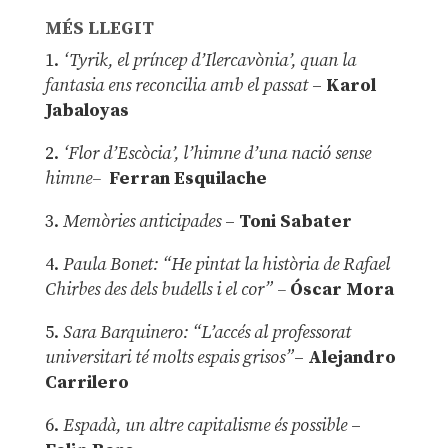
MÉS LLEGIT
1.
‘Tyrik, el príncep d’Ilercavònia’, quan la
fantasia ens reconcilia amb el passat
–
Karol
Jabaloyas
2.
‘Flor d’Escòcia’, l’himne d’una nació sense
himne–
Ferran Esquilache
3.
Memòries anticipades
–
Toni Sabater
4.
Paula Bonet: “He pintat la història de Rafael
Chirbes des dels budells i el cor” –
Óscar Mora
5.
Sara Barquinero: “L’accés al professorat
universitari té molts espais grisos”
–
Alejandro
Carrilero
6.
Espadà, un altre capitalisme és possible
–