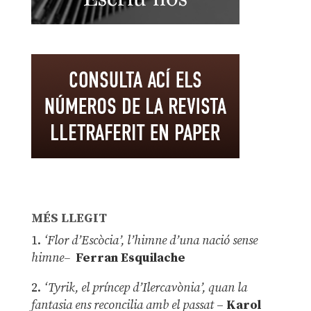
MÉS LLEGIT
1.
‘Flor d’Escòcia’, l’himne d’una nació sense
himne–
Ferran Esquilache
2.
‘Tyrik, el príncep d’Ilercavònia’, quan la
fantasia ens reconcilia amb el passat
–
Karol