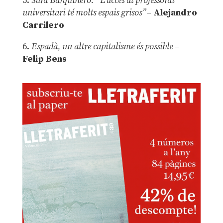
5.
Sara Barquinero: “L’accés al professorat
universitari té molts espais grisos”
–
Alejandro
Carrilero
6.
Espadà, un altre capitalisme és possible
–
Felip Bens