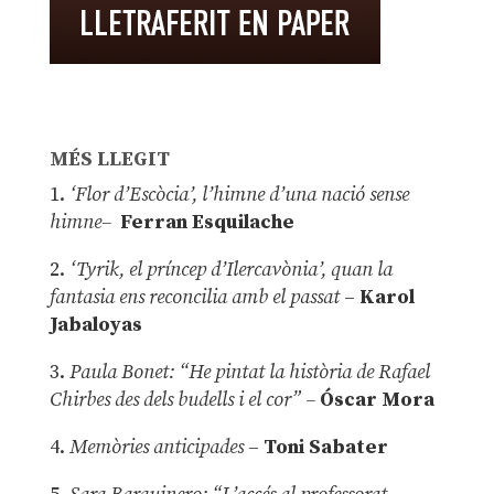
MÉS LLEGIT
1.
‘Flor d’Escòcia’, l’himne d’una nació sense
himne–
Ferran Esquilache
2.
‘Tyrik, el príncep d’Ilercavònia’, quan la
fantasia ens reconcilia amb el passat
–
Karol
Jabaloyas
3.
Paula Bonet: “He pintat la història de Rafael
Chirbes des dels budells i el cor” –
Óscar Mora
4.
Memòries anticipades
–
Toni Sabater