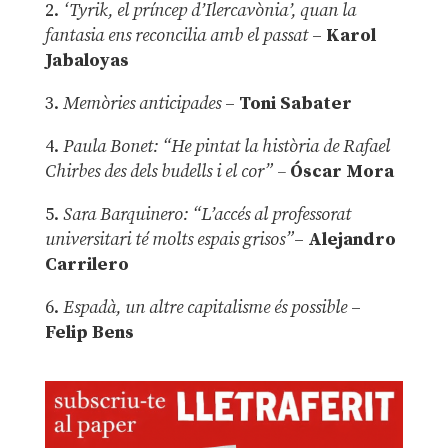
2.
‘Tyrik, el príncep d’Ilercavònia’, quan la
fantasia ens reconcilia amb el passat
–
Karol
Jabaloyas
3.
Memòries anticipades
–
Toni Sabater
4.
Paula Bonet: “He pintat la història de Rafael
Chirbes des dels budells i el cor” –
Óscar Mora
5.
Sara Barquinero: “L’accés al professorat
universitari té molts espais grisos”
–
Alejandro
Carrilero
6.
Espadà, un altre capitalisme és possible
–
Felip Bens