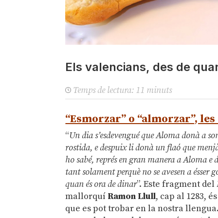
Els valencians, des de 
Temps de lectura:
11
minuts
“Esmorzar” o “almorzar”, les
“
Un dia s’esdevengué que Aloma donà a son 
rostida, e despuix li donà un flaó que menjà
ho sabé, représ en gran manera a Aloma e d
tant solament perquè no se avesen a ésser g
quan és ora de dinar
”. Este fragment del
mallorquí
Ramon Llull
, cap al 1283, 
que es pot trobar en la nostra llengua