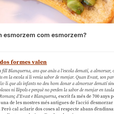
quan esmorzem com esmorzem?
 dos formes valen
fill Blanquerna, ans que anàs a l’escola dematí, a almorsar, 
s en la escola si li venia sabor de menjar. Quan Evast, son par
ix-li que als infants no deu hom donar a almorzar dematí sin
olosos ni llèpols e perquè no perden la sabor de menjar en taul
Romanç d’Evast e Blanquerna
, escrit fa més de 700 anys p
és una de les mostres més antigues de l’acció d’esmorzar
. Però cal aclarir dos coses al respecte abans d’endinsa