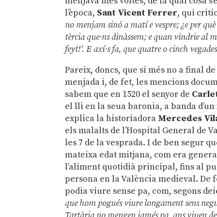
menjava més voltes, de la qual cosa s’
l’època,
Sant Vicent Ferrer
, qui crit
no menjam sinó a matí e vespre; ¿e per què
tèrcia que·ns dinàssem; e quan vindrie al m
feyt!’. E axí·s fa, que quatre o cinch vegad
Pareix, doncs, que si més no a final d
menjada i, de fet, les mencions docum
sabem que en 1520 el senyor de
Carle
el lli en la seua baronia, a banda d’un 
explica la historiadora
Mercedes Vil
els malalts de l’Hospital General de Va
les 7 de la vesprada. I de ben segur qu
mateixa edat mitjana, com era general
l’aliment quotidià principal, fins al 
persona en la València medieval. De f
podia viure sense pa, com, segons deie
que hom pogués viure longament sens negun
Tartària no mengen jamés pa, ans viuen de c