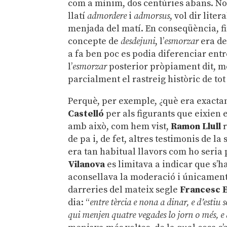
com a mínim, dos centúries abans. No 
llatí
admordere
i
admorsus
, vol dir lite
menjada del matí. En conseqüència, fin
concepte de
desdejuni
, l’
esmorzar
era de
a fa ben poc es podia diferenciar ent
l’
esmorzar
posterior pròpiament dit, més
parcialment el rastreig històric de tot
Perquè, per exemple, ¿què era exactam
Castelló
per als figurants que eixien e
amb això, com hem vist,
Ramon Llull
r
de pa i, de fet, altres testimonis de 
era tan habitual llavors com ho seria 
Vilanova
es limitava a indicar que s’
aconsellava la moderació i únicament
darreries del mateix segle
Francesc E
dia: “
entre tèrcia e nona a dinar, e d’estiu 
qui menjen quatre vegades lo jorn o més, e 