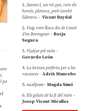
1.
Jaume I, un rei que, com els
herois, plorava, però també
liderava –
Vicent Baydal
2.
Vaig vore Ítaca des de Canet
d’en Berenguer
–
Borja
Segura
3.
Viatjar pel món
–
Gerardo León
4.
La lectura perfecta per a les
carn
vacances –
Adrià Mancebo
e,
ó pa
5.
наздраве
–
Magda Simó
a
el
6.
Els gelats de la fi del món
–
Josep Vicent Miralles
r-