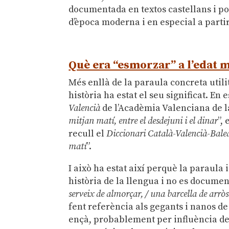
documentada en textos castellans i por
d’època moderna i en especial a partir
.
Què era “esmorzar” a l’edat m
Més enllà de la paraula concreta utili
història ha estat el seu significat. En
Valencià
de l’Acadèmia Valenciana de l
mitjan matí, entre el desdejuni i el dinar
”,
recull el
Diccionari Català-Valencià-Bale
matí
”.
I això ha estat així perquè la paraula 
història de la llengua i no es document
serveix de almorçar, / una barcella de arròs
fent referència als gegants i nanos d
ençà, probablement per influència de