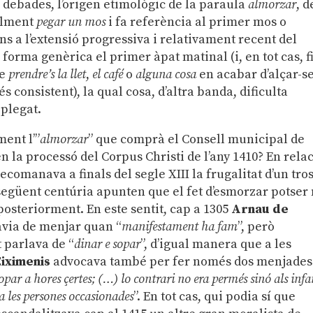
debades, l’origen etimològic de la paraula
almorzar
, d
ralment
pegar un mos
i fa referència al primer mos o
s a l’extensió progressiva i relativament recent del
 forma genèrica el primer àpat matinal (i, en tot cas, f
re
prendre’s la llet
,
el café
o
alguna cosa
en acabar d’alçar-se
 consistent), la qual cosa, d’altra banda, dificulta
 plegat.
ent l’”
almorzar
” que comprà el Consell municipal de
n la processó del Corpus Christi de l’any 1410? En rela
ecomanava a finals del segle XIII la frugalitat d’un tro
la següent centúria apunten que el fet d’esmorzar potser
posteriorment. En este sentit, cap a 1305
Arnau de
havia de menjar quan “
manifestament ha fam
”, però
 parlava de “
dinar e sopar
”, d’igual manera que a les
iximenis
advocava també per fer només dos menjades
sopar a hores çertes; (…)
lo contrari no era permés sinó als infa
a les persones occasionades
”. En tot cas, qui podia sí que