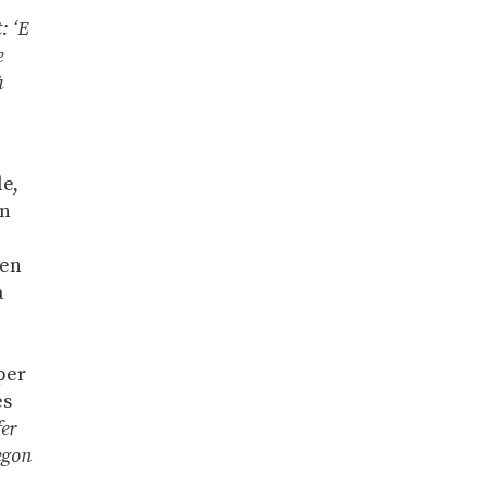
t: ‘E
e
à
le,
en
ien
a
per
es
fer
egon