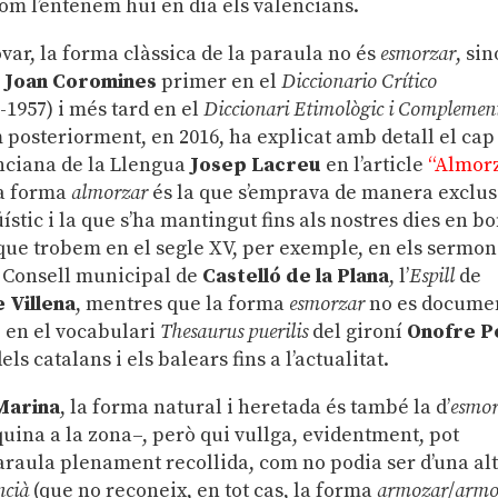
com l’entenem hui en dia els valencians.
var, la forma clàssica de la paraula no és
esmorzar
, sin
í
Joan Coromines
primer en el
Diccionario Crítico
-1957) i més tard en el
Diccionari Etimològic i Complemen
m posteriorment, en 2016, ha explicat amb detall el cap
enciana de la Llengua
Josep Lacreu
en l’article
“Almor
la forma
almorzar
és la que s’emprava de manera exclus
üístic i la que s’ha mantingut fins als nostres dies en b
a que trobem en el segle XV, per exemple, en els sermon
el Consell municipal de
Castelló de la Plana
, l’
Espill
de
e Villena
, mentres que la forma
esmorzar
no es docume
, en el vocabulari
Thesaurus puerilis
del gironí
Onofre P
ls catalans i els balears fins a l’actualitat.
Marina
, la forma natural i heretada és també la d’
esmor
quina a la zona–, però qui vullga, evidentment, pot
paraula plenament recollida, com no podia ser d’una al
ncià
(que no reconeix, en tot cas, la forma
armozar
/
armo