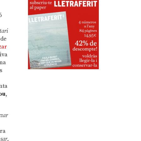
ó
tari
 de
zar
iva
ona
s
nta
ou
,
zar
tra
sar
,