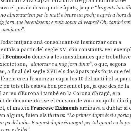
escandalitzava cap al 1415 un altre gran moralista de
icava el pas de dos a quatre àpats, ja que “
les gents han di
 no almorzaríem per lo matí e beure un poch; e aprés a hora d
ig jorn que berenàssem; e puix sopar al vespre? Oh, també ser
es menjaran
”.
e l’edat mitjana anà consolidant-se l’esmorzar com a
entals a partir del segle XVI són constants. Per exemp
t
i
Benimodo
donava a les musulmanes que treballav
xicotet sou, “
almorsar e a mig jorn dinar
”, o que, segons
ar
, a final del segle XVII els dos àpats més forts que fe
lència eren l’esmorzar cap a les 10 del matí i el sopar 
e en tots ells estava ben present el pa, ja que des de la
 arreu d’Europa i també en la Corona d’Aragó, era
punt de documentar-se el consum de vora un quilo diari 
et, el mateix
Francesc Eiximenis
arribava a dubtar si 
n alguns, feien els tàrtars: “
Lo primer dupte és si·s poria 
 pa del món. E aquest dupte és mogut per tal quant en la pr
arn e de llet
”.