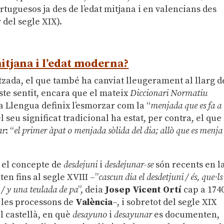
tuguesos ja des de l’edat mitjana i en valencians des
 del segle XIX).
itjana i l’edat moderna?
tzada, el que també ha canviat lleugerament al llarg d
 este sentit, encara que el mateix
Diccionari Normatiu
a Llengua definix l’esmorzar com la “
menjada que es fa a
 el seu significat tradicional ha estat, per contra, el que
ar
: “
el primer àpat o menjada sòlida del dia; allò que es menja
i el concepte de
desdejuni
i
desdejunar-se
són recents en l
en fins al segle XVIII –”
cascun dia el desdetjuni / és, que·ls
 / y una teulada de pa
”, deia
Josep Vicent Ortí
cap a 174
e les processons de
València
–, i sobretot del segle XIX
l castellà, en què
desayuno
i
desayunar
es documenten,