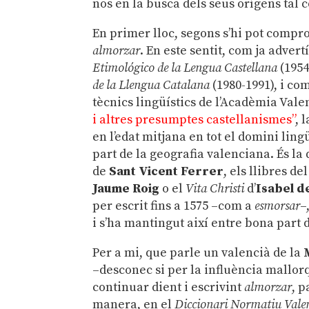
nos en la busca dels seus orígens tal 
En primer lloc, segons s’hi pot compro
almorzar
. En este sentit, com ja advert
Etimológico de la Lengua Castellana
(1954
de la Llengua Catalana
(1980-1991), i co
tècnics lingüístics de l’Acadèmia Val
i altres presumptes castellanismes”
, 
en l’edat mitjana en tot el domini ling
part de la geografia valenciana. És l
de
Sant Vicent Ferrer
, els llibres d
Jaume Roig
o el
Vita Christi
d’
Isabel d
per escrit fins a 1575 –com a
esmorsar
–
i s’ha mantingut així entre bona part de
Per a mi, que parle un valencià de la
–desconec si per la influència mallor
continuar dient i escrivint
almorzar
, 
manera, en el
Diccionari Normatiu Vale