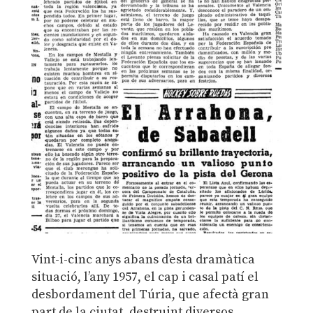
Vint-i-cinc anys abans d’esta dramàtica
situació, l’any 1957, el cap i casal patí el
desbordament del Túria, que afectà gran
part de la ciutat, destruint diversos