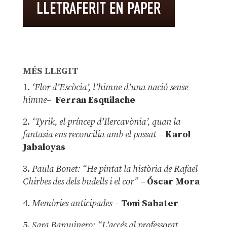
MÉS LLEGIT
1.
‘Flor d’Escòcia’, l’himne d’una nació sense
himne–
Ferran Esquilache
2.
‘Tyrik, el príncep d’Ilercavònia’, quan la
fantasia ens reconcilia amb el passat
–
Karol
Jabaloyas
3.
Paula Bonet: “He pintat la història de Rafael
Chirbes des dels budells i el cor” –
Óscar Mora
4.
Memòries anticipades
–
Toni Sabater
5.
Sara Barquinero: “L’accés al professorat