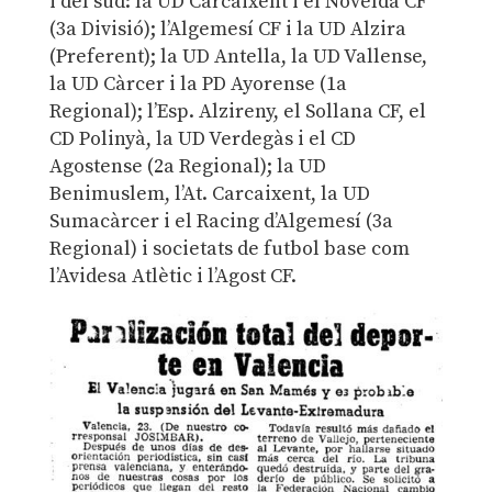
i del sud: la UD Carcaixent i el Novelda CF
(3a Divisió); l’Algemesí CF i la UD Alzira
(Preferent); la UD Antella, la UD Vallense,
la UD Càrcer i la PD Ayorense (1a
Regional); l’Esp. Alzireny, el Sollana CF, el
CD Polinyà, la UD Verdegàs i el CD
Agostense (2a Regional); la UD
Benimuslem, l’At. Carcaixent, la UD
Sumacàrcer i el Racing d’Algemesí (3a
Regional) i societats de futbol base com
l’Avidesa Atlètic i l’Agost CF.