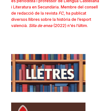
és periodista i professor de Llengua Castellana
i Literatura en Secundària. Membre del consell
de redacció de la revista
FC
, ha publicat
diversos llibres sobre la història de l’esport
valencià.
Silla de enea
(2022) n'és l’últim.