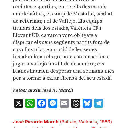
recintes esportius, entre ells dos espais
emblemàtics, el camp de Mestalla, acabat
de reformar, i el de Vallejo. Els equips
titulars dels dos estadis, València CF i
Llevant UD, es varen vore obligats a
disputar els seus següents partits fora de
casa fins a la reparació de les seues
instal·lacions: els granotes no tornarien a
jugar a Vallejo fins l’1 de desembre; els
blancs haurien d’esperar una setmana més
per a tornar a xafar l’herba del seu estadi.
Fotos: arxiu José R. March
X
WhatsApp
Facebook
Messenger
Email
Threads
Bluesky
Teleg
José Ricardo March
(Patraix, València, 1983)