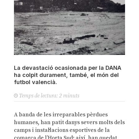
La devastació ocasionada per la DANA
ha colpit durament, també, el món del
futbol valencià.
Temps de lectura:
2
minuts
A banda de les irreparables pèrdues
humanes, han patit danys severs molts dels
camps i instal·lacions esportives de la
comarca de l’Horta Sud: així, han quedat