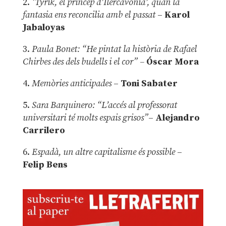
2.
‘Tyrik, el príncep d’Ilercavònia’, quan la
fantasia ens reconcilia amb el passat
–
Karol
Jabaloyas
3.
Paula Bonet: “He pintat la història de Rafael
Chirbes des dels budells i el cor” –
Óscar Mora
4.
Memòries anticipades
–
Toni Sabater
5.
Sara Barquinero: “L’accés al professorat
universitari té molts espais grisos”
–
Alejandro
Carrilero
6.
Espadà, un altre capitalisme és possible
–
Felip Bens