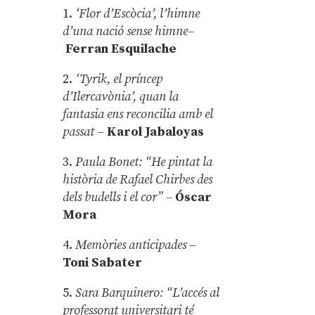
1.
‘Flor d’Escòcia’, l’himne
d’una nació sense himne–
Ferran Esquilache
2.
‘Tyrik, el príncep
d’Ilercavònia’, quan la
fantasia ens reconcilia amb el
passat
–
Karol Jabaloyas
3.
Paula Bonet: “He pintat la
història de Rafael Chirbes des
dels budells i el cor” –
Óscar
Mora
4.
Memòries anticipades
–
Toni Sabater
5.
Sara Barquinero: “L’accés al
professorat universitari té