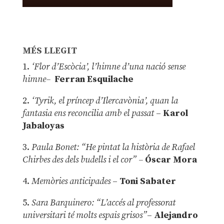
MÉS LLEGIT
1.
‘Flor d’Escòcia’, l’himne d’una nació sense
himne–
Ferran Esquilache
2.
‘Tyrik, el príncep d’Ilercavònia’, quan la
fantasia ens reconcilia amb el passat
–
Karol
Jabaloyas
3.
Paula Bonet: “He pintat la història de Rafael
Chirbes des dels budells i el cor” –
Óscar Mora
4.
Memòries anticipades
–
Toni Sabater
5.
Sara Barquinero: “L’accés al professorat
universitari té molts espais grisos”
–
Alejandro