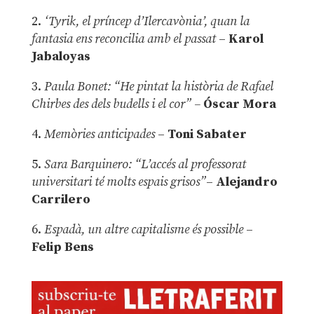
2.
‘Tyrik, el príncep d’Ilercavònia’, quan la
fantasia ens reconcilia amb el passat
–
Karol
Jabaloyas
3.
Paula Bonet: “He pintat la història de Rafael
Chirbes des dels budells i el cor” –
Óscar Mora
4.
Memòries anticipades
–
Toni Sabater
5.
Sara Barquinero: “L’accés al professorat
universitari té molts espais grisos”
–
Alejandro
Carrilero
6.
Espadà, un altre capitalisme és possible
–
Felip Bens