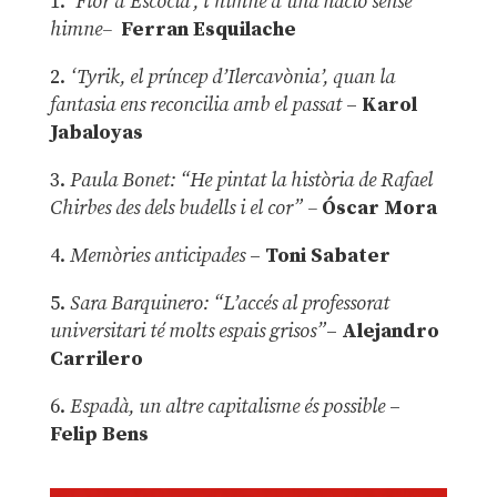
1.
‘Flor d’Escòcia’, l’himne d’una nació sense
himne–
Ferran Esquilache
2.
‘Tyrik, el príncep d’Ilercavònia’, quan la
fantasia ens reconcilia amb el passat
–
Karol
Jabaloyas
3.
Paula Bonet: “He pintat la història de Rafael
Chirbes des dels budells i el cor” –
Óscar Mora
4.
Memòries anticipades
–
Toni Sabater
5.
Sara Barquinero: “L’accés al professorat
universitari té molts espais grisos”
–
Alejandro
Carrilero
6.
Espadà, un altre capitalisme és possible
–
Felip Bens